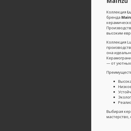
Mainzu
Коллекция
L
бренда
Mai
керамическо
Производств
высоким евр
Коллекция L
производств
она идеально
Керамограни
— от уютных 
Преимуществ
Высока
Низко
Устой
Эколог
Реалис
Выбирая ке
мастерство,