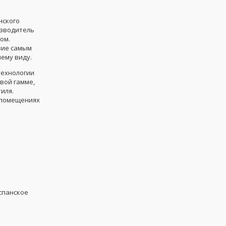
нского
изводитель
ом.
твие самым
ему виду.
технологии
вой гамме,
иля.
 помещениях
спанское