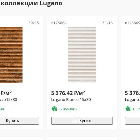
 коллекции
Lugano
30
x
15
n175864
30
x
15
n17586
2
5 376.42
2
5 376
₽/
м
₽/
м
cco15x30
Lugano Bianco 15x30
Lugano 
чии
В наличии
В н
Купить
Купить