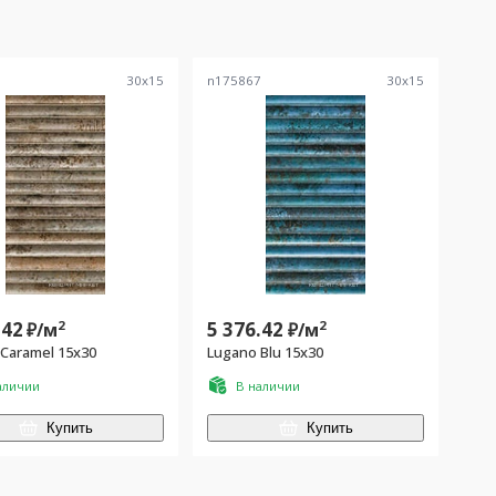
9
30
x
15
n175867
30
x
15
.42
2
5 376.42
2
₽/
м
₽/
м
Caramel 15x30
Lugano Blu 15x30
аличии
В наличии
Купить
Купить