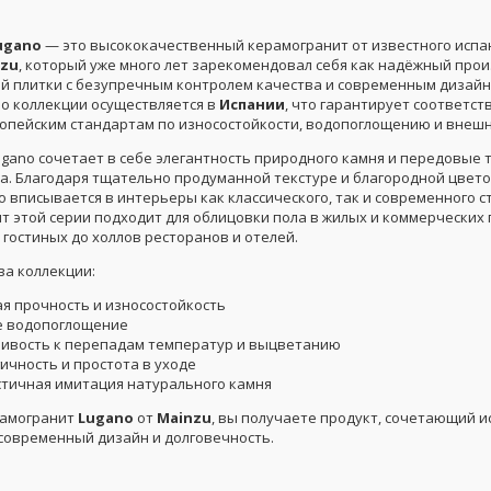
ugano
— это высококачественный керамогранит от известного испа
nzu
, который уже много лет зарекомендовал себя как надёжный про
й плитки с безупречным контролем качества и современным дизайн
о коллекции осуществляется в
Испании
, что гарантирует соответс
опейским стандартам по износостойкости, водопоглощению и внешн
ugano сочетает в себе элегантность природного камня и передовые 
а. Благодаря тщательно продуманной текстуре и благородной цвето
 вписывается в интерьеры как классического, так и современного ст
т этой серии подходит для облицовки пола в жилых и коммерческих
гостиных до холлов ресторанов и отелей.
а коллекции:
я прочность и износостойкость
е водопоглощение
чивость к перепадам температур и выцветанию
ичность и простота в уходе
тичная имитация натурального камня
рамогранит
Lugano
от
Mainzu
, вы получаете продукт, сочетающий и
 современный дизайн и долговечность.