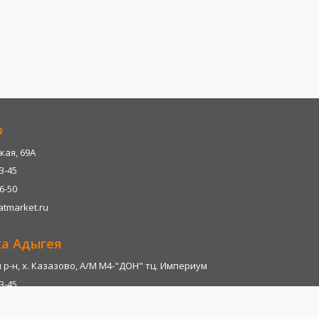
р
кая, 69А
13-45
06-50
tmarket.ru
ка Адыгея
р-н, х. Казазово, А/М М4-"ДОН" тц. Империум
13-45
06-28