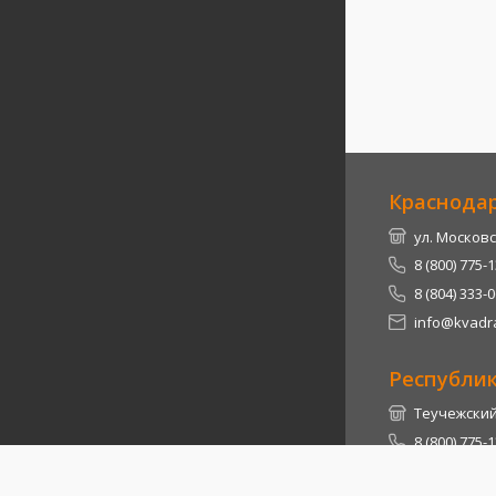
Краснода
ул. Московс
8 (800) 775-
8 (804) 333-
info@kvadra
Республи
Теучежский 
8 (800) 775-
8 (804) 333-