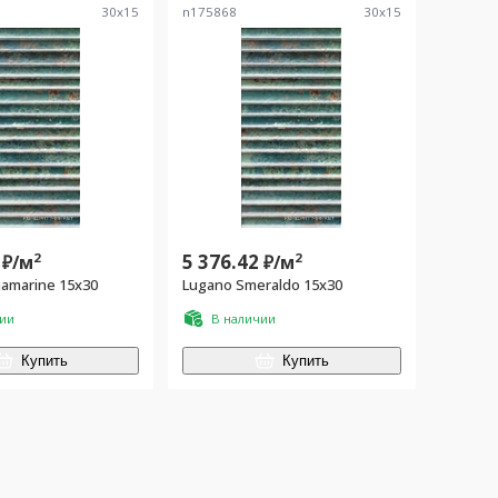
30
x
15
n175868
30
x
15
2
5 376.42
2
₽/
м
₽/
м
amarine 15x30
Lugano Smeraldo 15x30
чии
В наличии
Купить
Купить