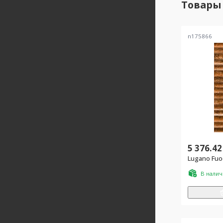
Товары
n175866
5 376.42
Lugano Fuo
В нали