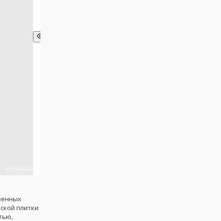
венных
ской плитки
тью,