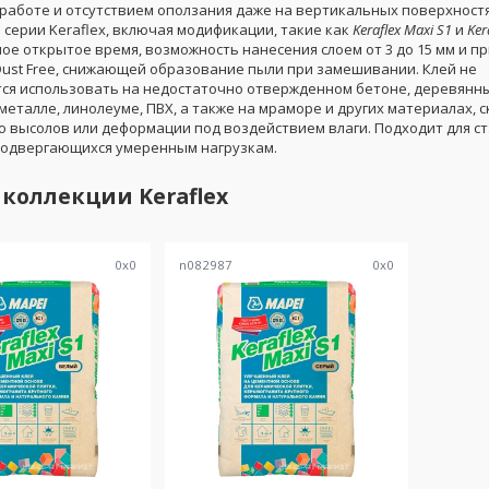
 работе и отсутствием оползания даже на вертикальных поверхностя
 серии Keraflex, включая модификации, такие как
Keraflex Maxi S1
и
Ker
ое открытое время, возможность нанесения слоем от 3 до 15 мм и 
Dust Free, снижающей образование пыли при замешивании. Клей не
ся использовать на недостаточно отвержденном бетоне, деревянн
металле, линолеуме, ПВХ, а также на мраморе и других материалах, 
 высолов или деформации под воздействием влаги. Подходит для с
подвергающихся умеренным нагрузкам.
 коллекции
Keraflex
0
x
0
n082987
0
x
0