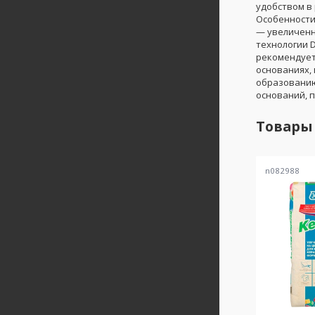
удобством в
Особенности
— увеличенн
технологии 
рекомендует
основаниях, 
образованию
оснований, 
Товары
n082988