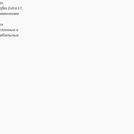
х.
aflex Extra S1
,
применение
ых
склонных к
табильных