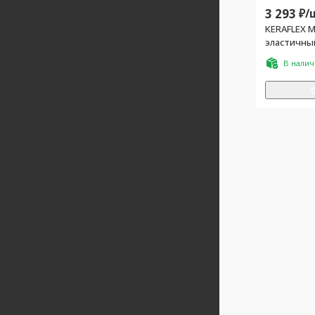
3 293
₽/
KERAFLEX M
эластичны
цементной 
В нали