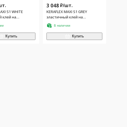
шт.
3 048
₽/
шт.
AXI S1 WHITE
KERAFLEX MAXI S1 GREY
й клей на
эластичный клей на
основе (25кг)
цементной основе (25кг)
чии
В наличии
Купить
Купить