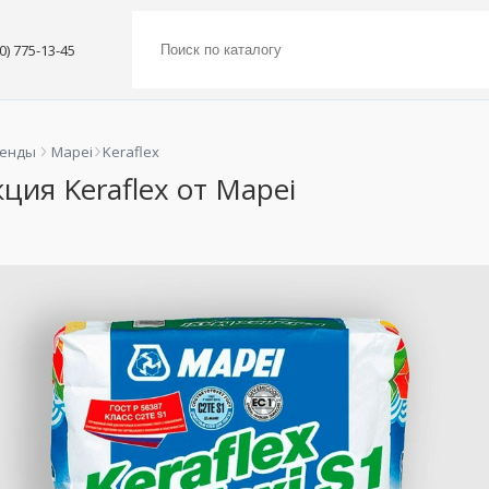
00) 775-13-45
ренды
Mapei
Keraflex
ция Keraflex от Mapei