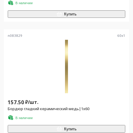
В наличии
Купить
n083829
60
x
1
157.50
₽/
шт.
Бордюр гладкий керамический медь|1х60
В наличии
Купить