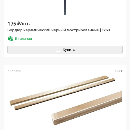
175
₽/
шт.
Бордюр керамический черный люстрированный|1х60
В наличии
Купить
n083831
60
x
1