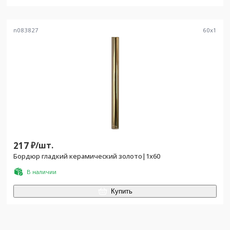
n083827
60
x
1
217
₽/
шт.
Бордюр гладкий керамический золото|1х60
В наличии
Купить