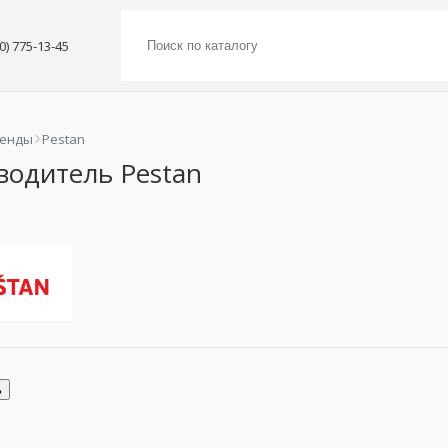
00) 775-13-45
ренды
Pestan
водитель Pestan
ь