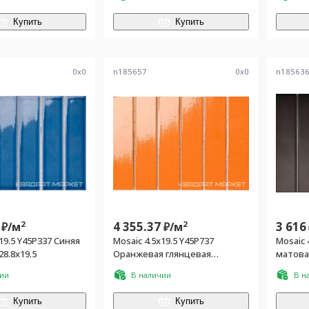
Купить
Купить
0
x
0
n185657
0
x
0
n18563
2
4 355.37
2
3 616
₽/
м
₽/
м
19.5 Y45P337 Синяя
Mosaic 4.5x19.5 Y45P737
Mosaic 
28.8x19.5
Оранжевая глянцевая
матовая
28.8x19.5
чии
В наличии
В н
Купить
Купить