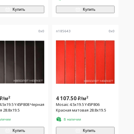
Купить
Купить
6
0
x
0
n185643
0
x
0
2
4 107.50
2
₽/
м
₽/
м
4.5x19.5 Y45P808 Черная
Mosaic 4.5x19.5 Y45P806
 28.8x19.5
Красная матовая 28.8x19.5
аличии
В наличии
Купить
Купить