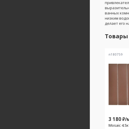
привлекател
выразительн
ванных комн
низким водо
делает его н
Товары
n180759
3 180
₽/
Mosaic 4.5x