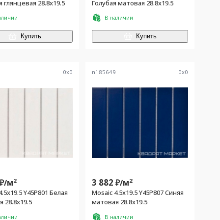
 глянцевая 28.8x19.5
Голубая матовая 28.8x19.5
аличии
В наличии
Купить
Купить
5
0
x
0
n185649
0
x
0
2
3 882
2
₽/
м
₽/
м
4.5x19.5 Y45P801 Белая
Mosaic 4.5x19.5 Y45P807 Синяя
матовая 28.8x19.5
матовая 28.8x19.5
аличии
В наличии