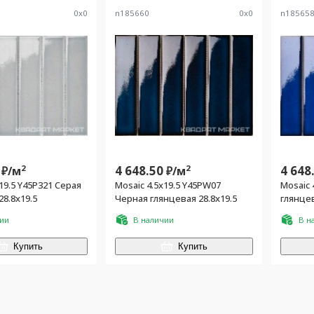
0
x
0
n185660
0
x
0
n18565
2
4 648.50
2
4 648
₽/
м
₽/
м
19.5 Y45P321 Серая
Mosaic 4.5x19.5 Y45PW07
Mosaic 
28.8x19.5
Черная глянцевая 28.8x19.5
глянцев
чии
В наличии
В н
Купить
Купить