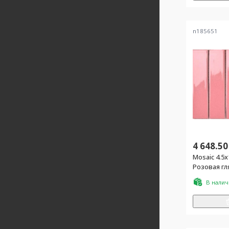
n185651
4 648.50
Mosaic 4.5x
Розовая гл
В нали