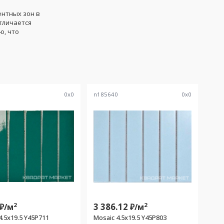
нтных зон в
тличается
ю, что
0
0
x
0
n185640
0
x
0
2
3 386.12
2
₽/
м
₽/
м
4.5x19.5 Y45P711
Mosaic 4.5x19.5 Y45P803