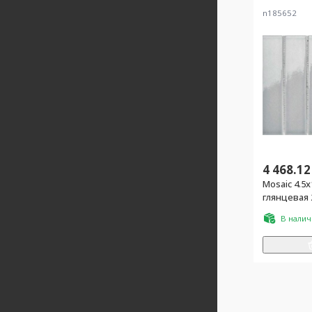
n185652
4 468.12
Mosaic 4.5x
глянцевая 
В нали