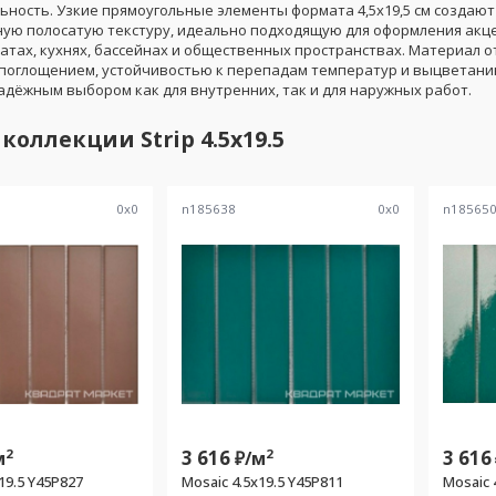
ьность. Узкие прямоугольные элементы формата 4,5x19,5 см создают
ую полосатую текстуру, идеально подходящую для оформления акце
атах, кухнях, бассейнах и общественных пространствах. Материал о
поглощением, устойчивостью к перепадам температур и выцветани
адёжным выбором как для внутренних, так и для наружных работ.
 коллекции
Strip 4.5x19.5
0
x
0
n185638
0
x
0
n18565
2
3 616
2
3 616
м
₽/
м
19.5 Y45P827
Mosaic 4.5x19.5 Y45P811
Mosaic 