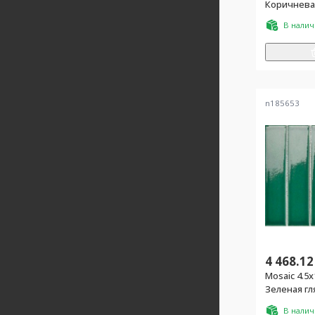
Коричневая
В нали
n185653
4 468.12
Mosaic 4.5x
Зеленая гл
В нали