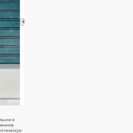
льное и
еменном
стетическую