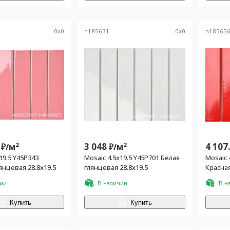
0
x
0
n185631
0
x
0
n18565
2
3 048
2
4 107
₽/
м
₽/
м
19.5 Y45P343
Mosaic 4.5x19.5 Y45P701 Белая
Mosaic 
янцевая 28.8x19.5
глянцевая 28.8x19.5
Красная
чии
В наличии
В н
Купить
Купить