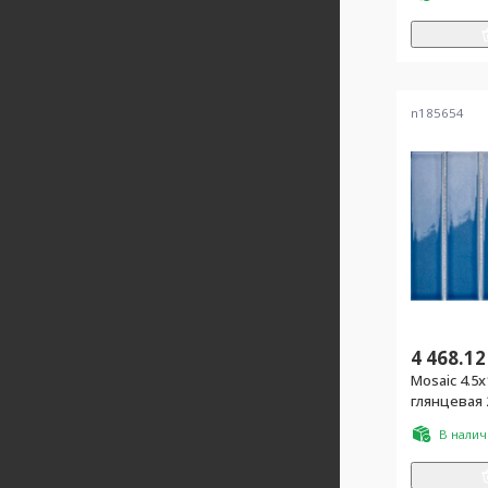
n185654
4 468.12
Mosaic 4.5x
глянцевая 
В нали