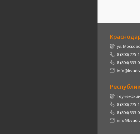
Краснода
ул. Московс
8 (800) 775-
8 (804) 333-
info@kvadra
Республи
Теучежский 
8 (800) 775-
8 (804) 333-
info@kvadra
2026
© Квадра