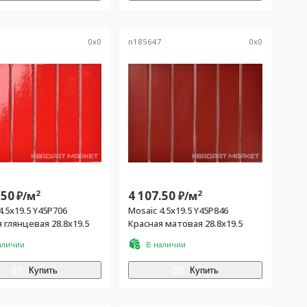
6
0
x
0
n185647
0
x
0
.50
2
4 107.50
2
₽/
м
₽/
м
4.5x19.5 Y45P706
Mosaic 4.5x19.5 Y45P846
 глянцевая 28.8x19.5
Красная матовая 28.8x19.5
аличии
В наличии
Купить
Купить