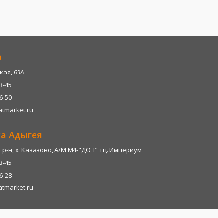
р
кая, 69А
13-45
06-50
tmarket.ru
ка Адыгея
р-н, х. Казазово, А/М М4-"ДОН" тц. Империум
13-45
06-28
tmarket.ru
т