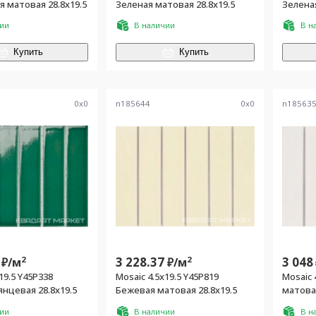
 матовая 28.8x19.5
Зеленая матовая 28.8x19.5
Зеленая
чии
В наличии
В н
Купить
Купить
0
x
0
n185644
0
x
0
n18563
2
3 228.37
2
3 048
₽/
м
₽/
м
19.5 Y45P338
Mosaic 4.5x19.5 Y45P819
Mosaic 
янцевая 28.8x19.5
Бежевая матовая 28.8x19.5
чии
В наличии
В н