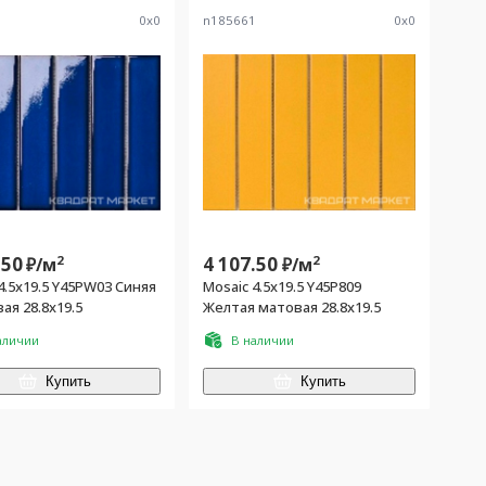
8
0
x
0
n185661
0
x
0
.50
2
4 107.50
2
₽/
м
₽/
м
4.5x19.5 Y45PW03 Синяя
Mosaic 4.5x19.5 Y45P809
ая 28.8x19.5
Желтая матовая 28.8x19.5
аличии
В наличии
Купить
Купить