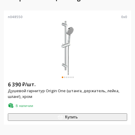
n048550
0
x
0
6 390
₽/
шт.
Душевой гарнитур Origin One (штанга, держатель, лейка,
шланг), хром
В наличии
Купить