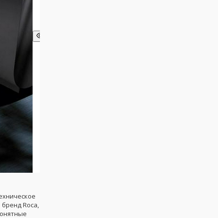
техническое
 бренд Roca,
понятные