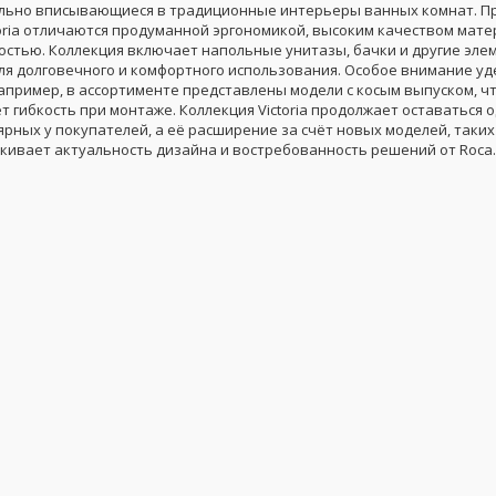
льно вписывающиеся в традиционные интерьеры ванных комнат. П
toria отличаются продуманной эргономикой, высоким качеством мате
остью. Коллекция включает напольные унитазы, бачки и другие эле
ля долговечного и комфортного использования. Особое внимание у
апример, в ассортименте представлены модели с косым выпуском, ч
 гибкость при монтаже. Коллекция Victoria продолжает оставаться 
рных у покупателей, а её расширение за счёт новых моделей, таких к
ркивает актуальность дизайна и востребованность решений от Roca.