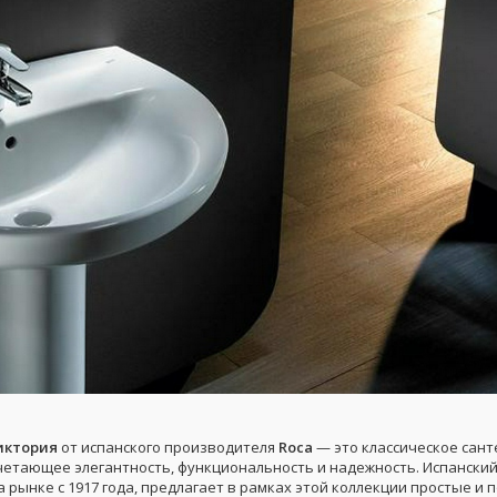
иктория
от испанского производителя
Roca
— это классическое сан
четающее элегантность, функциональность и надежность. Испанский
 рынке с 1917 года, предлагает в рамках этой коллекции простые и 