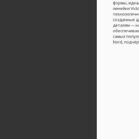
формы, идеа
линейки Vic
технологичн
созданные д
деталям — н
обеспечивает
самых популя
Nord, подчё