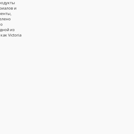
родукты
риалов и
менты,
делено
то
одной из
ак Victoria