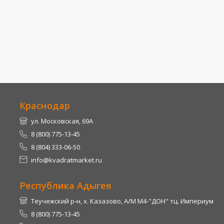
Краснодар
ул. Московская, 69А
8 (800) 775-13-45
8 (804) 333-06-50
info@kvadratmarket.ru
Республика Адыгея
Теучежский р-н, х. Казазово, А/М М4-"ДОН" тц. Империум
8 (800) 775-13-45