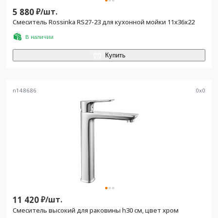
5 880
₽/
шт.
Смеситель Rossinka RS27-23 для кухонной мойки 11x36x22
В наличии
Купить
n148686
0
x
0
11 420
₽/
шт.
Смеситель высокий для раковины h30 см, цвет хром