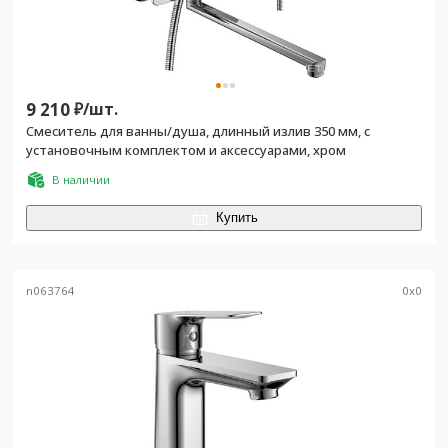
9 210
₽/
шт.
Смеситель для ванны/душа, длинный излив 350 мм, с
установочным комплектом и аксессуарами, хром
В наличии
Купить
n063764
0
x
0