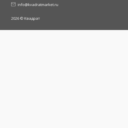
info@kvadratmarket.ru
2026
© Квадрат