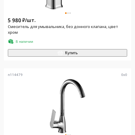
5 980
₽/
шт.
Смеситель для умывальника, без донного клапана, цвет
хром
В наличии
Купить
n114479
0
x
0