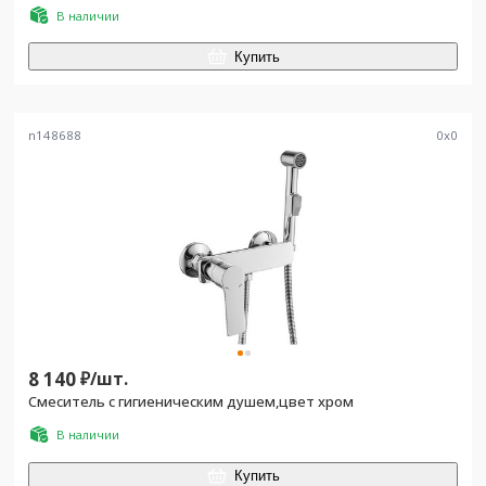
В наличии
Купить
n148688
0
x
0
8 140
₽/
шт.
Смеситель с гигиеническим душем,цвет хром
В наличии
Купить