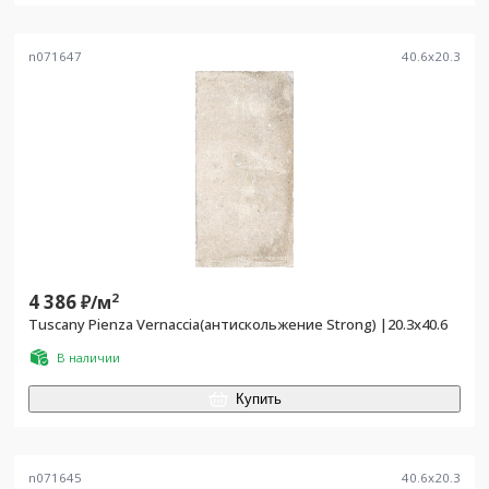
n071647
40.6
x
20.3
4 386
2
₽/
м
Tuscany Pienza Vernaccia(антискольжение Strong) |20.3x40.6
В наличии
Купить
n071645
40.6
x
20.3