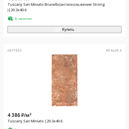
Tuscany San Miniato Brunello(антискольжение Strong
)|20.3x40.6
В наличии
Купить
n071652
40.6
x
20.3
4 386
2
₽/
м
Tuscany San Miniato |20.3x40.6