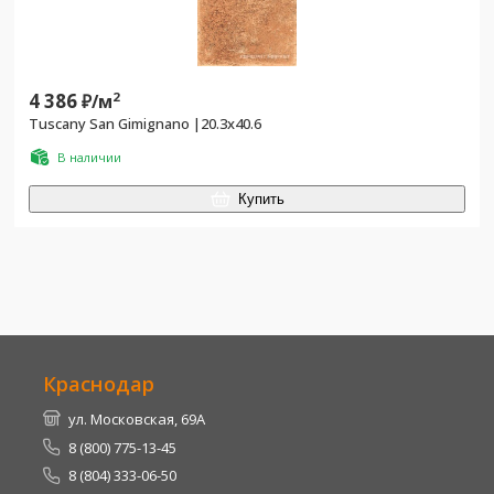
4 386
2
₽/
м
Tuscany San Gimignano |20.3x40.6
В наличии
Купить
Краснодар
ул. Московская, 69А
8 (800) 775-13-45
8 (804) 333-06-50