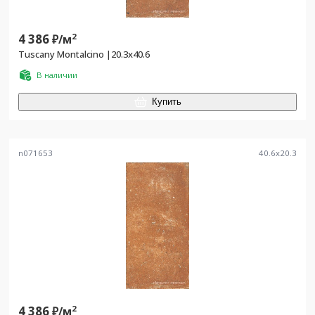
4 386
2
₽/
м
Tuscany Montalcino |20.3x40.6
В наличии
Купить
n071653
40.6
x
20.3
4 386
2
₽/
м