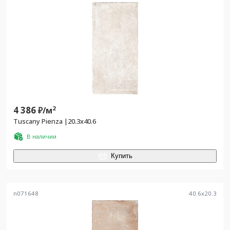
4 386
2
₽/
м
Tuscany Pienza |20.3x40.6
В наличии
Купить
n071648
40.6
x
20.3