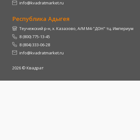
info@kvadratmarket.ru
Республика Адыгея
Теучежский р-н, х. Казазово, А/М М4-"ДОН" тц. Империум
8 (800) 775-13-45
8 (804) 333-06-28
info@kvadratmarket.ru
2026
© Квадрат