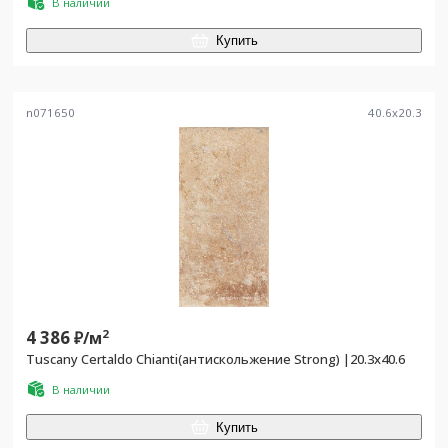
В наличии
Купить
n071650
40.6
x
20.3
4 386
2
₽/
м
Tuscany Certaldo Chianti(антискольжение Strong) |20.3x40.6
В наличии
Купить