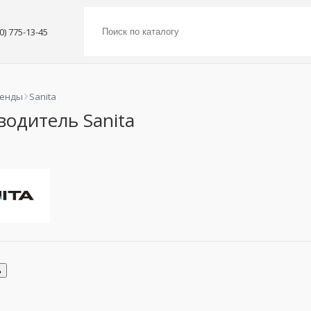
00) 775-13-45
ренды
Sanita
одитель Sanita
ь