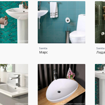
Sanita
Sanita
Марс
Лад