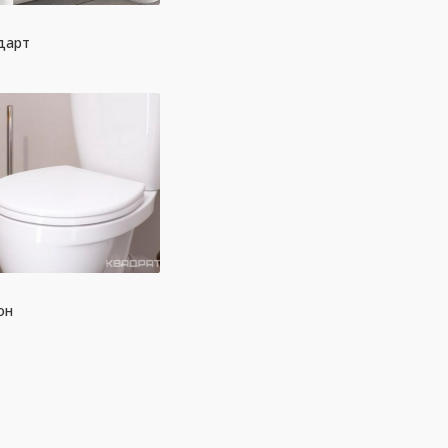
дарт
он