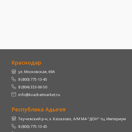
Краснодар
ул. Московская, 69А
8 (800) 775-13-45
8 (804) 333-06-50
info@kvadratmarket.ru
Республика Адыгея
Теучежский р-н, х. Казазово, А/М М4-"ДОН" тц. Империум
8 (800) 775-13-45