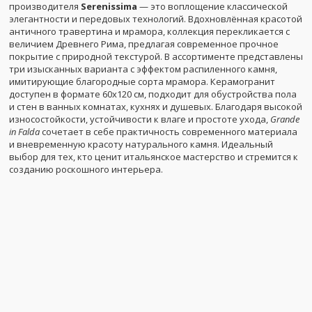
производителя
Serenissima
— это воплощение классической
элегантности и передовых технологий. Вдохновлённая красотой
античного травертина и мрамора, коллекция перекликается с
величием Древнего Рима, предлагая современное прочное
покрытие с природной текстурой. В ассортименте представлены
три изысканных варианта с эффектом распиленного камня,
имитирующие благородные сорта мрамора. Керамогранит
доступен в формате 60x120 см, подходит для обустройства пола
и стен в ванных комнатах, кухнях и душевых. Благодаря высокой
износостойкости, устойчивости к влаге и простоте ухода,
Grande
in Falda
сочетает в себе практичность современного материала
и вневременную красоту натурального камня. Идеальный
выбор для тех, кто ценит итальянское мастерство и стремится к
созданию роскошного интерьера.