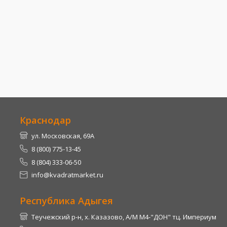
Краснодар
ул. Московская, 69А
8 (800) 775-13-45
8 (804) 333-06-50
info@kvadratmarket.ru
Республика Адыгея
Теучежский р-н, х. Казазово, А/М М4-"ДОН" тц. Империум