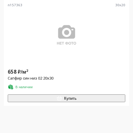
n157363
30
x
20
658
2
₽/
м
Сапфир син низ 02 20x30
В наличии
Купить