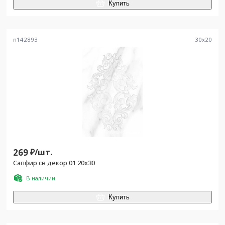
Купить
n142893
30
x
20
269
₽/
шт.
Сапфир св декор 01 20x30
В наличии
Купить