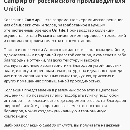
Сапфир от российского производителя
Unitile
Коллекция
Сапфир
— это современное керамическое решение
для облицовки стен и полов, разработанное ведущим
отечественным брендом
Unitile
. Производство коллекции
осуществляется в
России
с применением передовых технологий
и строгим контролем качества на всех этапах.
Плитка из коллекции Сапфир отличается изысканным дизайном,
вдохновлённым природной красотой сапфира, и сочетает в себе
благородные оттенки, гладкую текстуру и высокие
эксплуатационные характеристики. Благодаря устойчивости к
влаге, износу и перепадам температур, она идеально подходит
для использования в ванных комнатах, кухнях, прихожих и
других помещениях с повышенной проходимостью.
Коллекция представлена в различных форматах и цветовых
решениях, что позволяет легко подобрать плитку под любой
интерьер — от классического до современного лофта. Благодаря
широкой линейке декоративных элементов, вставок и
бордюров, можно создать уникальную и гармоничную
композицию.
Выбирая коллекцию
Сапфир
от
Unitile
, вы получаете надёжный,