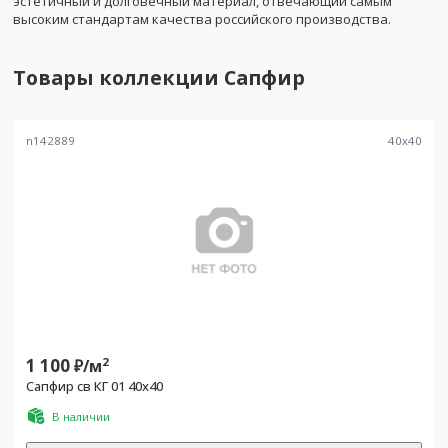
эстетичный и долговечный материал, отвечающий самым
высоким стандартам качества российского производства.
Товары коллекции
Сапфир
n142889
40
x
40
1 100
2
₽/
м
Сапфир св КГ 01 40x40
В наличии