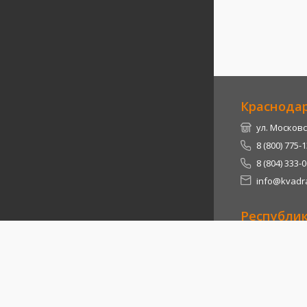
Краснода
ул. Московс
8 (800) 775-
8 (804) 333-
info@kvadra
Республи
Теучежский 
8 (800) 775-
8 (804) 333-
info@kvadra