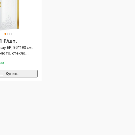
1
₽/
шт.
шу EP, 95*190 см,
лото, стекло
 "ARTDECO01"
чии
Купить