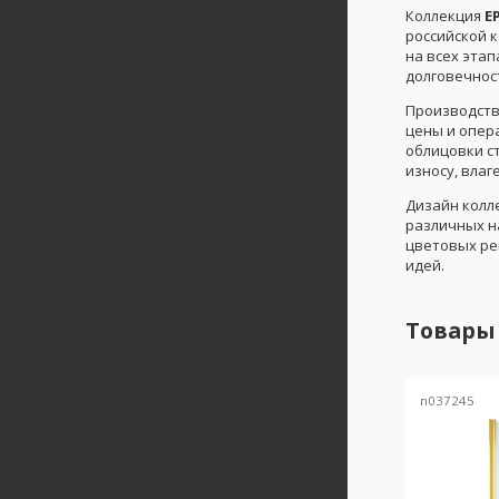
Коллекция
E
российской 
на всех этап
долговечнос
Производств
цены и опера
облицовки с
износу, влаг
Дизайн колл
различных н
цветовых ре
идей.
Товары
n037245