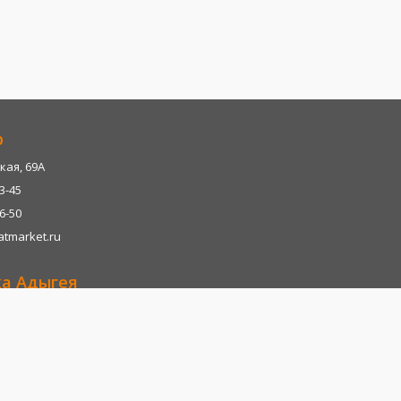
р
кая, 69А
13-45
06-50
tmarket.ru
ка Адыгея
р-н, х. Казазово, А/М М4-"ДОН" тц. Империум
13-45
06-28
tmarket.ru