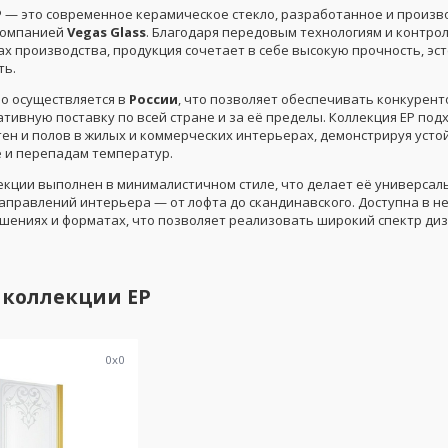
P
— это современное керамическое стекло, разработанное и произ
компанией
Vegas Glass
. Благодаря передовым технологиям и контро
ах производства, продукция сочетает в себе высокую прочность, эст
ть.
о осуществляется в
России
, что позволяет обеспечивать конкурен
тивную поставку по всей стране и за её пределы. Коллекция EP под
тен и полов в жилых и коммерческих интерьерах, демонстрируя усто
е и перепадам температур.
екции выполнен в минималистичном стиле, что делает её универсал
аправлений интерьера — от лофта до скандинавского. Доступна в н
шениях и форматах, что позволяет реализовать широкий спектр ди
 коллекции
EP
0
x
0