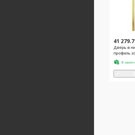
41 279.7
Дверь в ни
профиль зо
узорчатое
В нали