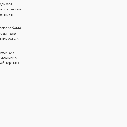
водимое
лю качества
етику и
тоспособные
ходит для
йчивость к
ьной для
ескольких
зайнерских