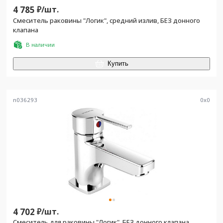
4 785
₽/
шт.
Смеситель раковины "Логик", средний излив, БЕЗ донного
клапана
В наличии
Купить
n036293
0
x
0
4 702
₽/
шт.
Смеситель для раковины "Логик", БЕЗ донного клапана