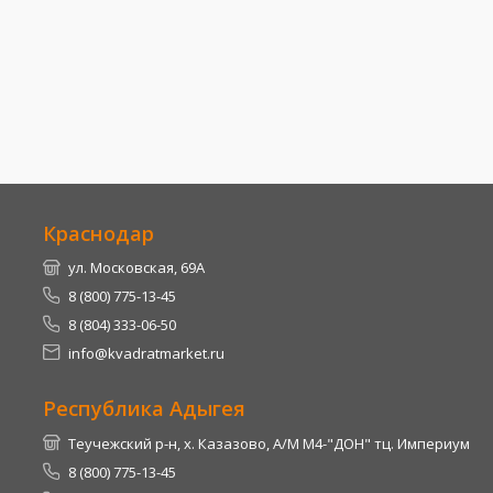
Краснодар
ул. Московская, 69А
8 (800) 775-13-45
8 (804) 333-06-50
info@kvadratmarket.ru
Республика Адыгея
Теучежский р-н, х. Казазово, А/М М4-"ДОН" тц. Империум
8 (800) 775-13-45