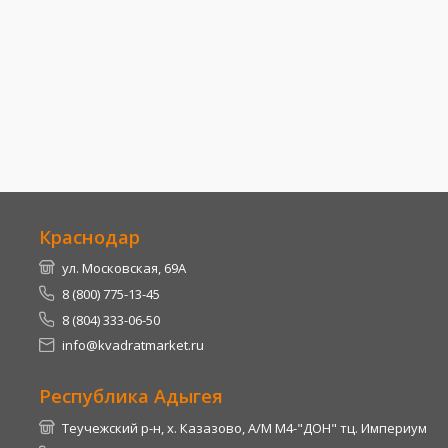
Краснодар
ул. Московская, 69А
8 (800) 775-13-45
8 (804) 333-06-50
info@kvadratmarket.ru
Республика Адыгея
Теучежский р-н, х. Казазово, А/М М4-"ДОН" тц. Империум