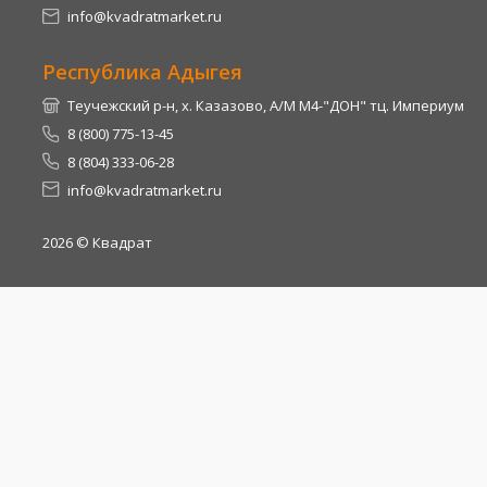
info@kvadratmarket.ru
Республика Адыгея
Теучежский р-н, х. Казазово, А/М М4-"ДОН" тц. Империум
8 (800) 775-13-45
8 (804) 333-06-28
info@kvadratmarket.ru
2026
© Квадрат