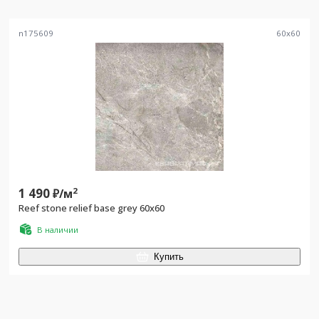
n175609
60
x
60
1 490
2
₽/
м
Reef stone relief base grey 60x60
В наличии
Купить