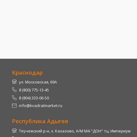
Краснодар
ул. Московская, 69А
8 (800) 775-13-45
8 (804) 333-06-50
info@kvadratmarket.ru
Республика Адыгея
Теучежский р-н, х. Казазово, А/М М4-"ДОН" тц. Империум