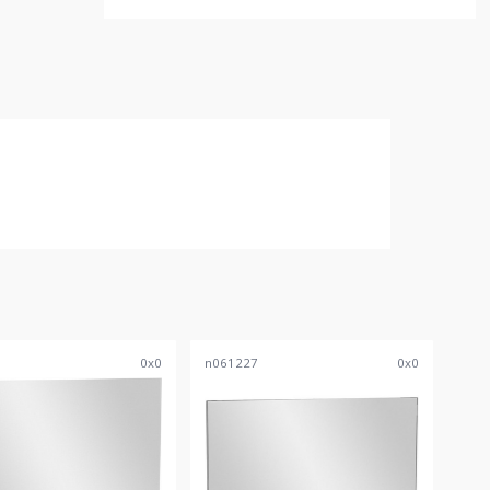
7
0
x
0
n061227
0
x
0