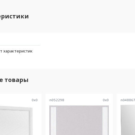
еристики
т характеристик
е товары
0
x
0
n052298
0
x
0
n04886