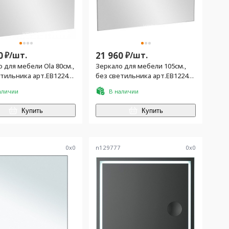
0
₽/
шт.
21 960
₽/
шт.
 для мебели Ola 80см.,
Зеркало для мебели 105см.,
тильника арт.EB1224-
без светильника арт.EB1224-
NF
аличии
В наличии
Купить
Купить
9
0
x
0
n129777
0
x
0