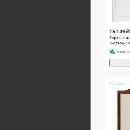
16 149
₽
Зеркало д
"Бостон-10
В нали
n052443