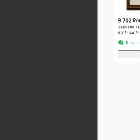
9 702
₽/
Зеркало Ти
820*1040*1
без светил
В нали
крепеж в 