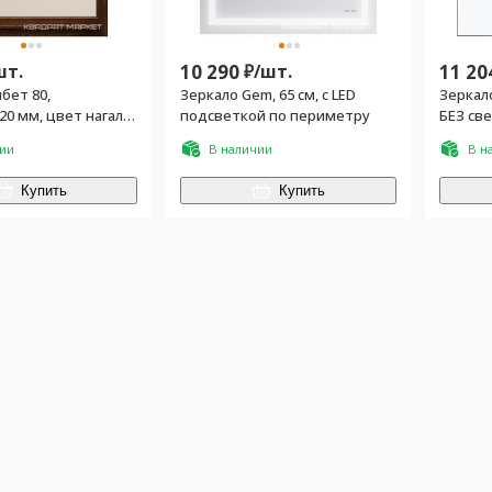
шт.
10 290
₽/
шт.
11 20
бет 80,
Зеркало Gem, 65 см, с LED
Зеркал
20 мм, цвет нагал,
подсветкой по периметру
БЕЗ св
ьников ном.93950,
чии
В наличии
В н
комплекте
Купить
Купить