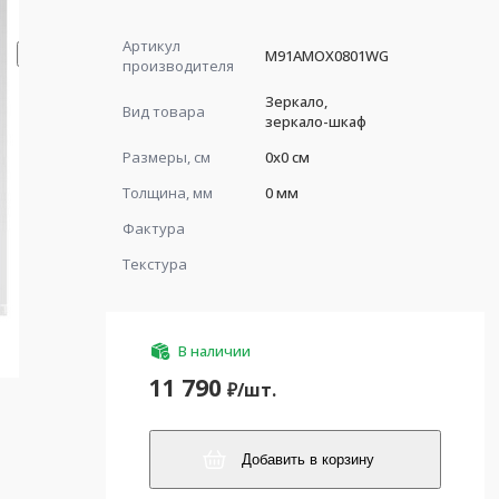
Артикул
M91AMOX0801WG
производителя
Зеркало,
Вид товара
зеркало-шкаф
Размеры, см
0x0 см
Толщина, мм
0 мм
Фактура
Текстура
В наличии
11 790
₽/
шт.
Добавить в корзину