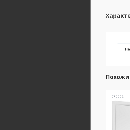
Характ
Не
Похожи
n075302