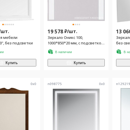
/
шт.
19 578
₽/
шт.
13 06
ля мебели
Зеркало Оникс 100,
Зеркало
0", без подсветки
1000*850*20 мм, с подсветкой,
без све
крепеж в комплекте
NF
чии
В наличии
В н
Купить
Купить
0
x
0
n098775
0
x
0
n12921