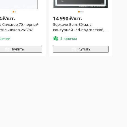
4
₽/
шт.
14 990
₽/
шт.
о Сильвер 70, черный
Зеркало Gem, 80 см, с
етильников 261787
контурной Led-подсветкой,
часами и косметическим
аличии
В наличии
зеркалом
Купить
Купить