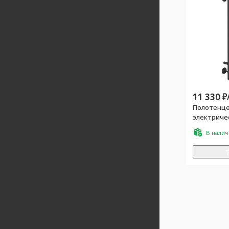
11 330
₽
Полотенц
электричес
П8, встро
В нали
установоч
цв. черны