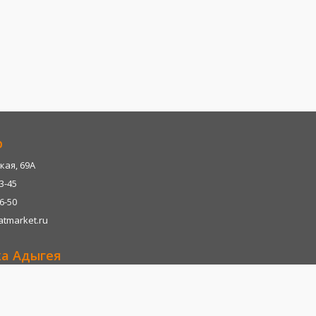
р
кая, 69А
13-45
06-50
tmarket.ru
ка Адыгея
р-н, х. Казазово, А/М М4-"ДОН" тц. Империум
13-45
06-28