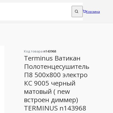
Корзина
Код товара
n143968
Terminus Ватикан
Полотенцесушитель
П8 500х800 электро
КС 9005 черный
матовый ( new
встроен диммер)
TERMINUS n143968