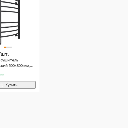
/
шт.
есушитель
кий 500х800 мм,
енный диммер,
чии
ный набор в компл,
й матовый
Купить