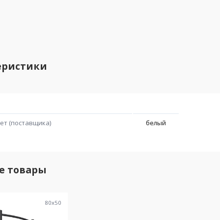
еристики
ет (поставщика)
белый
е товары
80
x
50