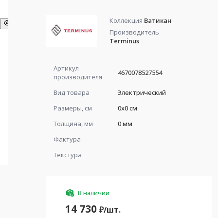
Коллекция
Ватикан
Производитель
Terminus
Артикул
4670078527554
производителя
Вид товара
Электрический
Размеры, см
0x0 см
Толщина, мм
0 мм
Фактура
Текстура
В наличии
14 730
₽/
шт.