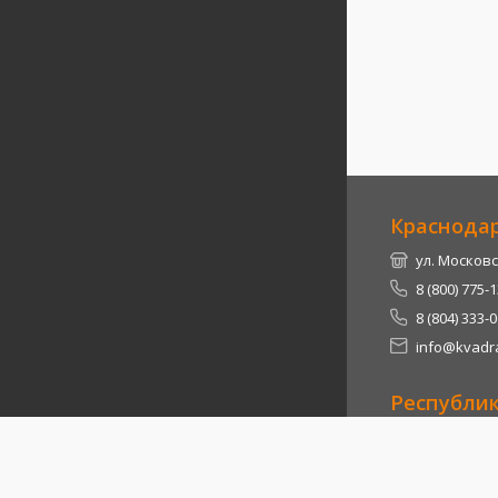
Краснода
ул. Московс
8 (800) 775-
8 (804) 333-
info@kvadra
Республи
Теучежский 
8 (800) 775-
8 (804) 333-