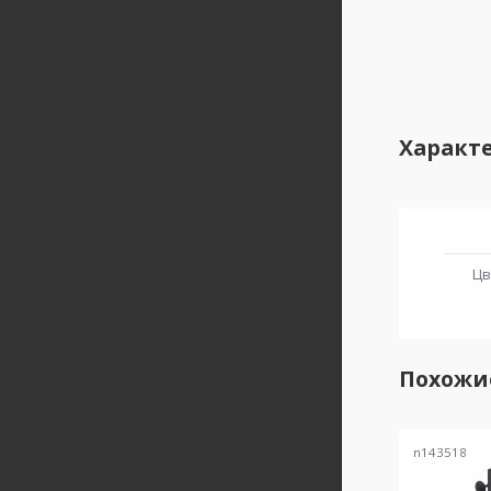
Характ
Цв
Похожи
n143518