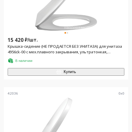
15 420
₽/
шт.
Крышка-сидение (НЕ ПРОДАЕТСЯ БЕЗ УНИТАЗА) для унитаза
4956ck-00 с мех.плавного закрывания, ультратонкая,
съемные стальные крепления
В наличии
Купить
42036
0
x
0