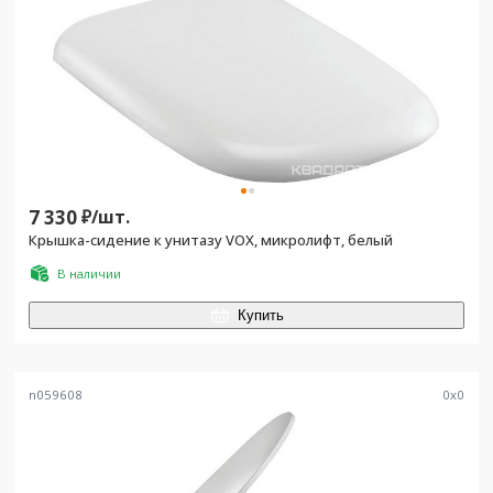
7 330
₽/
шт.
Крышка-сидение к унитазу VOX, микролифт, белый
В наличии
Купить
n059608
0
x
0