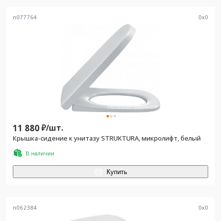
n077764
0
x
0
11 880
₽/
шт.
Крышка-сидение к унитазу STRUKTURA, микролифт, белый
В наличии
Купить
n062384
0
x
0