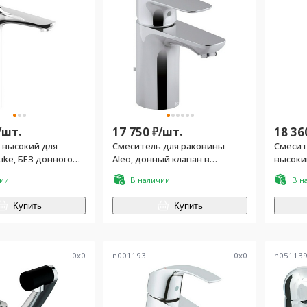
/
шт.
17 750
₽/
шт.
18 36
 высокий для
Смеситель для раковины
Смесит
ike, БЕЗ донного
Aleo, донный клапан в
высоки
 установочным
комплекте, хром
клапана
чии
В наличии
В н
м, хром
Купить
Купить
0
x
0
n001193
0
x
0
n05113