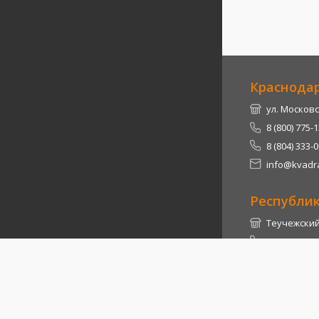
Краснода
ул. Московс
8 (800) 775-
8 (804) 333-
info@kvadra
Республи
Теучежский 
8 (800) 775-
8 (804) 333-
info@kvadra
2026
© Квадра