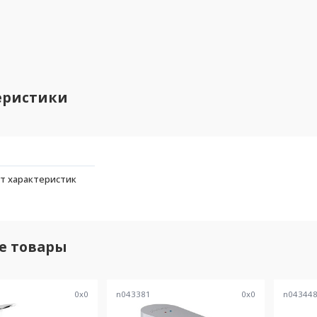
еристики
т характеристик
е товары
0
x
0
n043381
0
x
0
n04344