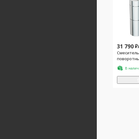
31 790
₽
Смеситель
поворотны
(корпус цв
В нали
цв.чёрный)