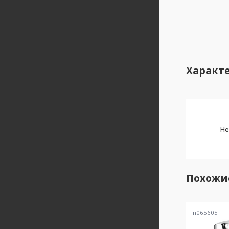
Характ
Не
Похожи
n065605