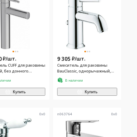
0
₽/
шт.
9 305
₽/
шт.
ель CUFF для раковины
Смеситель для раковины
й, без донного
BauClassic, однорычажный,
, хром
гибкая подводка, дон.клапан
аличии
В наличии
в компл., хром
Купить
Купить
9
0
x
0
n063764
0
x
0