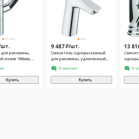
/
шт.
9 487
₽/
шт.
13 81
 для раковины,
Смеситель однорычажный
Смесит
й излив 186мм,
для раковины, удлиненный,
одноры
.хром, ручка
без донного клапана, хром
клапана
чии
В наличии
В н
, Arc
Купить
Купить