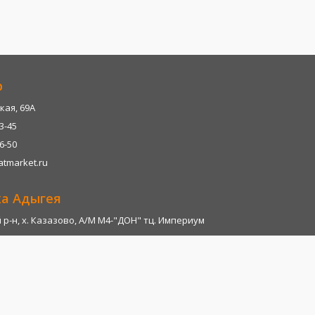
р
кая, 69А
13-45
06-50
tmarket.ru
ка Адыгея
р-н, х. Казазово, А/М М4-"ДОН" тц. Империум
13-45
06-28
tmarket.ru
т