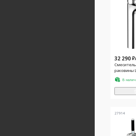
32 290
₽
Смеситель
раковины L
клапана, с
В нали
комплекто
27914