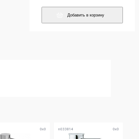
Добавить в корзину
8
0
x
0
n033814
0
x
0