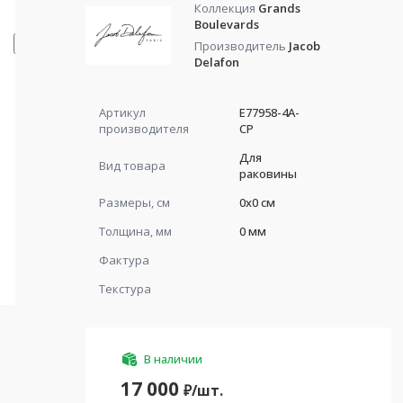
Коллекция
Grands
Boulevards
Производитель
Jacob
Delafon
Артикул
E77958-4A-
производителя
CP
Для
Вид товара
раковины
Размеры, см
0x0 см
Толщина, мм
0 мм
Фактура
Текстура
В наличии
17 000
₽/
шт.