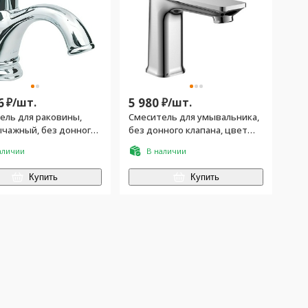
6
₽/
шт.
5 980
₽/
шт.
ель для раковины,
Смеситель для умывальника,
чажный, без донного
без донного клапана, цвет
, хром
хром
аличии
В наличии
Купить
Купить