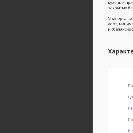
кухонь и при
закрытых ба
Универсальн
лофт, миним
и сбалансир
Характ
По
Цв
Ре
Пр
Из