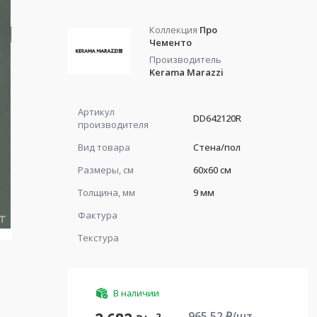
Коллекция
Про
Чементо
Производитель
Kerama Marazzi
Артикул
DD642120R
производителя
Вид товара
Стена/пол
Размеры, см
60x60 см
Толщина, мм
9 мм
Фактура
Текстура
В наличии
965.52
₽/шт.
2