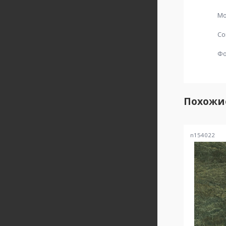
Мо
Со
Ф
Похожи
n154022