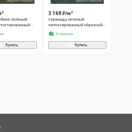
2
3 169
2
м
₽/
м
обиле зелёный
Серенада зелёный
ппатированный
лаппатированный обрезной
60x60
60x60
чии
В наличии
Купить
Купить
р