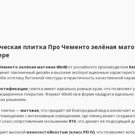
еская плитка Про Чементо зелёная матов
ере
Чементо зелёная матовая 60x60
от российского производителя
Ke
о ценит лаконичный дизайн и высокие эксплуатационные характерис
себе эстетику бетонной текстуры и практичность качественной кера
ектификации
, плитка имеет идеально ровные края, что позволяет
сширенное покрытие. Формат 60x60 см в форме квадрата идеально по
ких решениях.
 плитки —
матовая
, что придаёт ей благородный вид и исключает 
 помещениях с интенсивным освещением, где глянец может создават
т класс сопротивления скольжению
R10
, что делает её подходящей 
дает высокой
износостойкостью (класс PEI IV)
, что позволяет ис