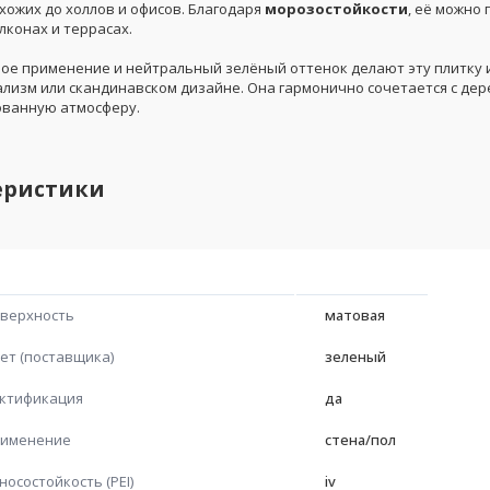
хожих до холлов и офисов. Благодаря
морозостойкости
, её можно
лконах и террасах.
ое применение и нейтральный зелёный оттенок делают эту плитку
ализм или скандинавском дизайне. Она гармонично сочетается с де
ованную атмосферу.
еристики
верхность
матовая
ет (поставщика)
зеленый
ктификация
да
именение
стена/пол
носостойкость (PEI)
iv