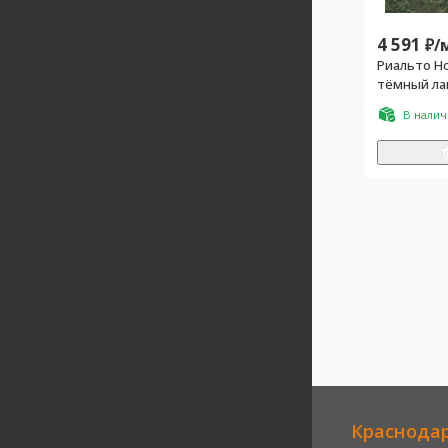
4 591
₽/
Риальто Н
тёмный ла
обрезной 
В нали
Краснода