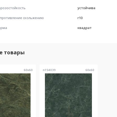
розостойкость
устойчива
противление скольжению
r10
орма
квадрат
е товары
60
x
60
n154039
60
x
60