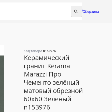
Корзина
Код товара
n153976
Керамический
гранит Kerama
Marazzi Про
Чементо зелёный
матовый обрезной
60x60 Зеленый
n153976