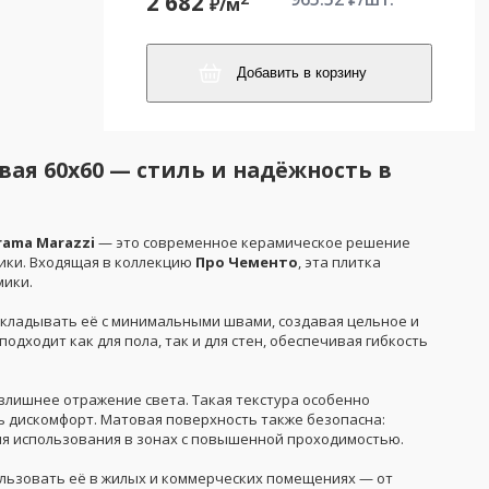
2 682
₽/
м
Добавить в корзину
ая 60x60 — стиль и надёжность в
rama Marazzi
— это современное керамическое решение
тики. Входящая в коллекцию
Про Чементо
, эта плитка
мики.
 укладывать её с минимальными швами, создавая цельное и
дходит как для пола, так и для стен, обеспечивая гибкость
излишнее отражение света. Такая текстура особенно
ь дискомфорт. Матовая поверхность также безопасна:
для использования в зонах с повышенной проходимостью.
пользовать её в жилых и коммерческих помещениях — от