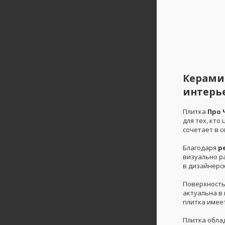
Керамич
интерь
Плитка
Про 
для тех, кт
сочетает в 
Благодаря
р
визуально ра
в дизайнерс
Поверхность
актуальна в
плитка имее
Плитка обла