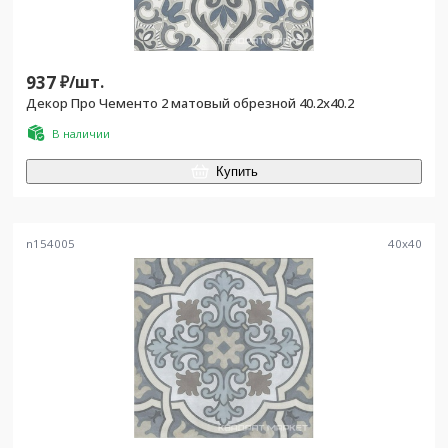
937
₽/
шт.
Декор Про Чементо 2 матовый обрезной 40.2x40.2
В наличии
Купить
n154005
40
x
40