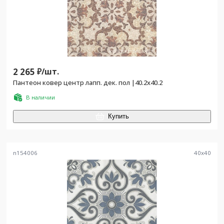
2 265
₽/
шт.
Пантеон ковер центр лапп. дек. пол |40.2x40.2
В наличии
Купить
n154006
40
x
40