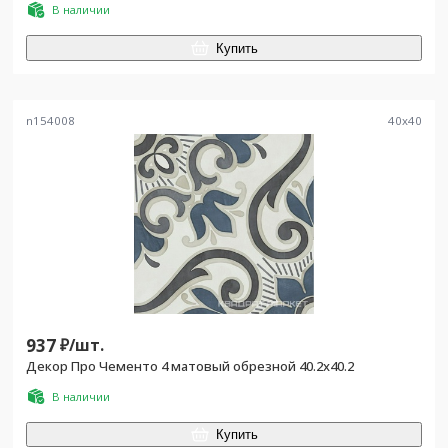
В наличии
Купить
n154008
40
x
40
937
₽/
шт.
Декор Про Чементо 4 матовый обрезной 40.2x40.2
В наличии
Купить