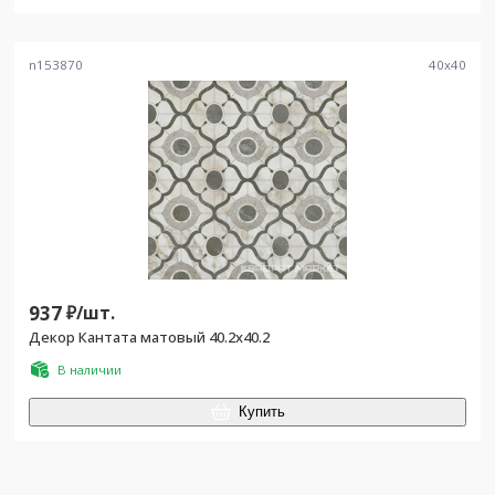
n153870
40
x
40
937
₽/
шт.
Декор Кантата матовый 40.2x40.2
В наличии
Купить