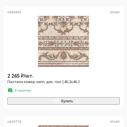
n084489
40
x
40
2 265
₽/
шт.
Пантеон ковер лапп. дек. пол |40.2x40.2
В наличии
Купить
n069774
40
x
40