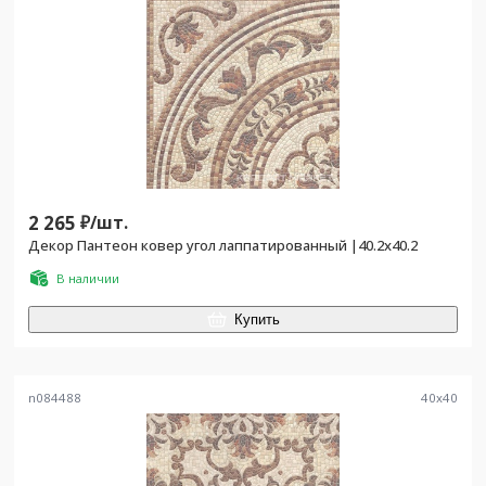
2 265
₽/
шт.
Декор Пантеон ковер угол лаппатированный |40.2x40.2
В наличии
Купить
n084488
40
x
40