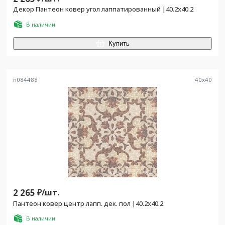
Декор Пантеон ковер угол лаппатированный |40.2x40.2
В наличии
Купить
n084488
40
x
40
2 265
₽/
шт.
Пантеон ковер центр лапп. дек. пол |40.2x40.2
В наличии