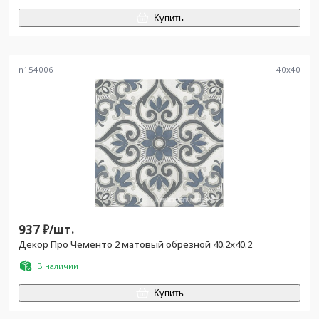
Купить
n154006
40
x
40
937
₽/
шт.
Декор Про Чементо 2 матовый обрезной 40.2x40.2
В наличии
Купить