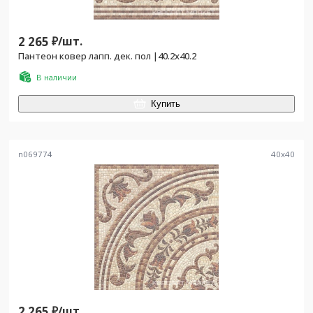
2 265
₽/
шт.
Пантеон ковер лапп. дек. пол |40.2x40.2
В наличии
Купить
n069774
40
x
40
2 265
₽/
шт.