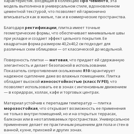
характеристик. Входящая в коллекцию
Про Чементо
, эта
модель выполнена в универсальном стиле, вдохновленном
цементной текстурой, что позволяет ей гармонично
вписываться как в жилые, так и в коммерческие пространства.
Благодаря
ректификации
, плитка имеет точные
геометрические формы, что обеспечивает минимальные швы
при укладке и создает эффект цельного покрытия. Ее
квадратная форма размером 40,2x40,2 см подходит для
различных схем облицовки — от классической до модульной.
Поверхность плитки —
матовая
, что придает ей сдержанную
элегантность и делает безопасной в использовании.
Показатель сопротивления скольжению
R10
гарантирует
надежное сцепление даже во влажных помещениях. Плитка
обладает высокой
износостойкостью (класс IV PEI)
, что
позволяет использовать ее в зонах с интенсивным движением
— в коридорах, холлах, кафе и торговых центрах.
Материал устойчив к перепадам температур — плитка
морозостойкая
, что открывает возможность ее применения
не только внутри помещений, но и на открытых террасах,
балконах или в неотапливаемых пространствах. Универсальное
применение делает ее практичным решением для пола и стен в
ванной, кухне, прихожей и других зонах.