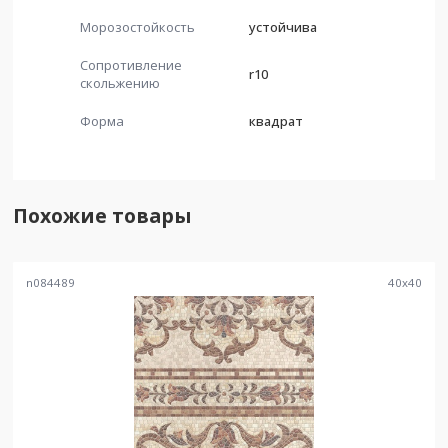
Морозостойкость
устойчива
Сопротивление
r10
скольжению
Форма
квадрат
Похожие товары
n084489
40
x
40