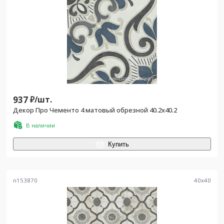
937
₽/
шт.
Декор Про Чементо 4 матовый обрезной 40.2x40.2
В наличии
Купить
n153870
40
x
40