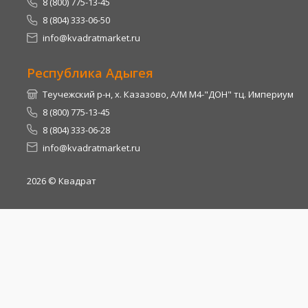
8 (800) 775-13-45
8 (804) 333-06-50
info@kvadratmarket.ru
Республика Адыгея
Теучежский р-н, х. Казазово, А/М М4-"ДОН" тц. Империум
8 (800) 775-13-45
8 (804) 333-06-28
info@kvadratmarket.ru
2026
© Квадрат