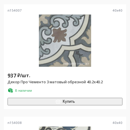
n154007
40
x
40
937
₽/
шт.
Декор Про Чементо 3 матовый обрезной 40.2x40.2
В наличии
Купить
n154008
40
x
40