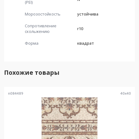
(PEI)
Морозостойкость
устойчива
Сопротивление
r10
скольжению
Форма
квадрат
Похожие товары
n084489
40
x
40