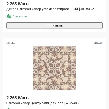
2 265
₽/
шт.
Декор Пантеон ковер угол лаппатированный |40.2x40.2
В наличии
Купить
n084488
40
x
40
2 265
₽/
шт.
Пантеон ковер центр лапп. дек. пол |40.2x40.2