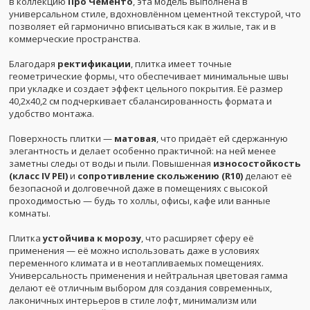
в коллекцию
Про Чементо
, эта модель выполнена в
универсальном стиле, вдохновлённом цементной текстурой, что
позволяет ей гармонично вписываться как в жилые, так и в
коммерческие пространства.
Благодаря
ректификации
, плитка имеет точные
геометрические формы, что обеспечивает минимальные швы
при укладке и создает эффект цельного покрытия. Её размер
40,2x40,2 см подчеркивает сбалансированность формата и
удобство монтажа.
Поверхность плитки —
матовая
, что придаёт ей сдержанную
элегантность и делает особенно практичной: на ней менее
заметны следы от воды и пыли. Повышенная
износостойкость
(класс IV PEI)
и
сопротивление скольжению (R10)
делают её
безопасной и долговечной даже в помещениях с высокой
проходимостью — будь то холлы, офисы, кафе или ванные
комнаты.
Плитка
устойчива к морозу
, что расширяет сферу её
применения — её можно использовать даже в условиях
переменного климата и в неотапливаемых помещениях.
Универсальность применения и нейтральная цветовая гамма
делают её отличным выбором для создания современных,
лаконичных интерьеров в стиле лофт, минимализм или