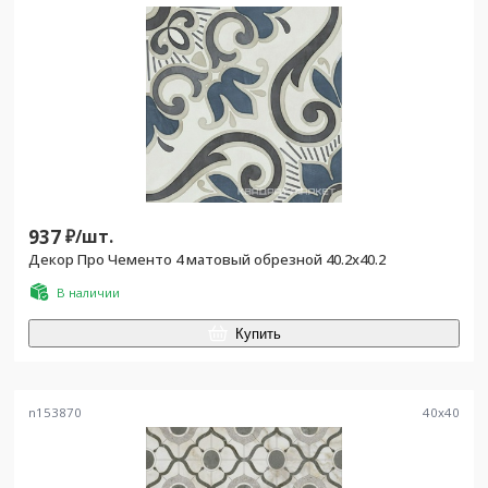
937
₽/
шт.
Декор Про Чементо 4 матовый обрезной 40.2x40.2
В наличии
Купить
n153870
40
x
40