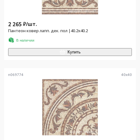
2 265
₽/
шт.
Пантеон ковер лапп. дек. пол |40.2x40.2
В наличии
Купить
n069774
40
x
40