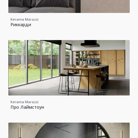
Kerama Marazzi
Риккарди
Kerama Marazzi
Про Лаймстоун