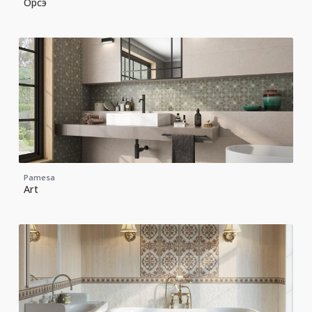
Орсэ
Pamesa
Art