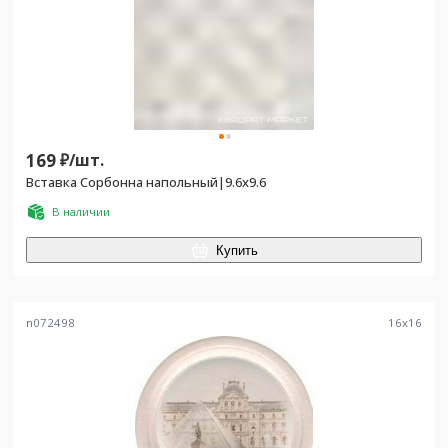
169
₽/
шт.
Вставка Сорбонна напольный|9.6x9.6
В наличии
Купить
n072498
16
x
16