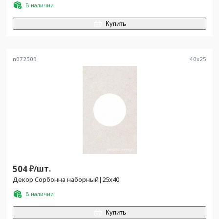
В наличии
Купить
n072503
40
x
25
504
₽/
шт.
Декор Сорбонна наборный|25x40
В наличии
Купить