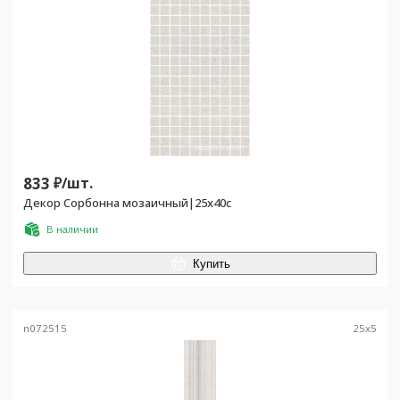
833
₽/
шт.
Декор Сорбонна мозаичный|25x40с
В наличии
Купить
n072515
25
x
5