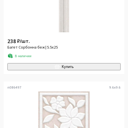
238
₽/
шт.
Багет Сорбонна беж|5.5x25
В наличии
Купить
n086497
9.6
x
9.6