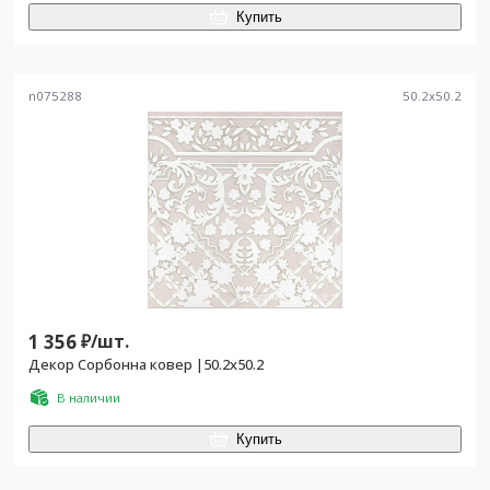
Купить
n075288
50.2
x
50.2
1 356
₽/
шт.
Декор Сорбонна ковер |50.2x50.2
В наличии
Купить