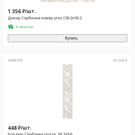
1 356
₽/
шт.
Декор Сорбонна ковер угол |50.2x50.2
В наличии
Купить
n086703
50.2
x
9.6
448
₽/
шт.
Бордюр Сорбонна пол гр. 50,2х9,6