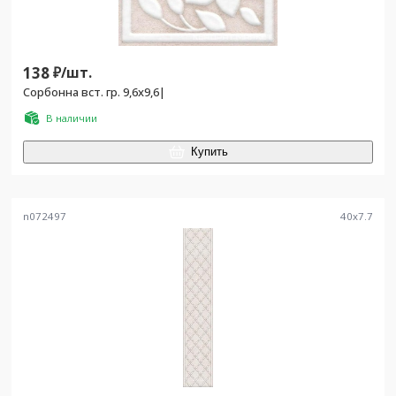
138
₽/
шт.
Сорбонна вст. гр. 9,6х9,6|
В наличии
Купить
n072497
40
x
7.7