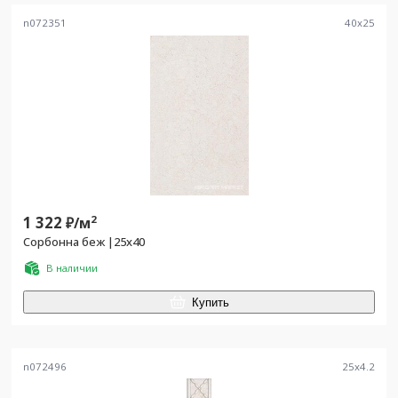
n072351
40
x
25
1 322
2
₽/
м
Сорбонна беж |25x40
В наличии
Купить
n072496
25
x
4.2