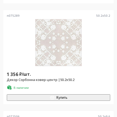
n075289
50.2
x
50.2
1 356
₽/
шт.
Декор Сорбонна ковер центр |50.2x50.2
В наличии
Купить
n072506
50.2
x
9.6