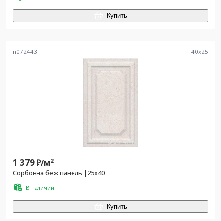
Купить
n072443
40
x
25
1 379
2
₽/
м
Сорбонна беж панель |25x40
В наличии
Купить