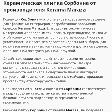
Керамическая плитка
Сорбонна
от
производителя
Kerama Marazzi
Коллекция
Сорбонна
— это стильное и современное решение
для оформления интерьеров, разработанное российским
брендом
Kerama Marazzi
. Благодаря высокому качеству
материалов и передовым технологиям производства, плитка из
этой коллекции отличается прочностью, износостойкостью и
устойчивостью к влаге, что делает её идеальным выбором для
использования в ванных комнатах, кухнях и других помещениях
с повышенной эксплуатационной нагрузкой.
Дизайн коллекции вдохновлён классическими мотивами,
сочетая в себе элегантность и лаконичность. Палитра
выполнена в сдержанных тонах, подчёркивающих
утончённость интерьера. Поверхность плитки имитирует
натуральный камень или традиционную майолику, придавая
пространству атмосферу уюта и тепла.
Произведённая в
России
, коллекция
Сорбонна
соответствует
международным стандартам качества и экологической
безопасности, что подтверждено сертификатами
производителя.
Выбирая плитку
Сорбонна
от
Kerama Marazzi
, вы получаете