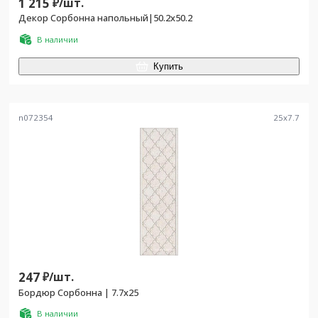
1 215
₽/
шт.
Декор Сорбонна напольный|50.2x50.2
В наличии
Купить
n072354
25
x
7.7
247
₽/
шт.
Бордюр Сорбонна | 7.7x25
В наличии