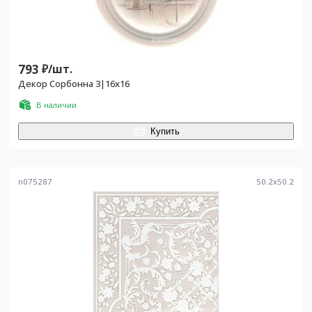
793
₽/
шт.
Декор Сорбонна 3|16x16
В наличии
Купить
n075287
50.2
x
50.2