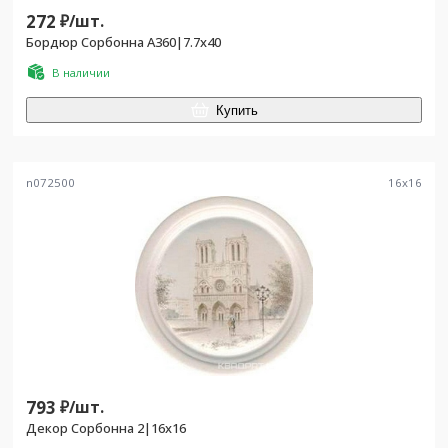
272
₽/
шт.
Бордюр Сорбонна A360|7.7x40
В наличии
Купить
n072500
16
x
16
793
₽/
шт.
Декор Сорбонна 2|16x16