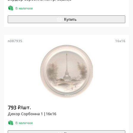
В наличии
Купить
n087935
16
x
16
793
₽/
шт.
Декор Сорбонна 1 |16x16
В наличии