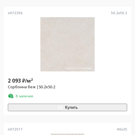
n072356
50.2
x
50.2
2 093
2
₽/
м
Сорбонна беж |50.2x50.2
В наличии
Купить
n072517
40
x
25