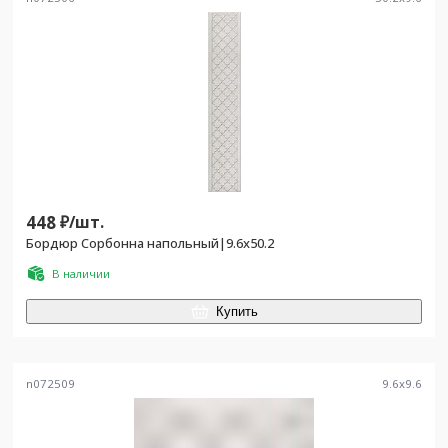
448
₽/
шт.
Бордюр Сорбонна напольный|9.6x50.2
В наличии
Купить
n072509
9.6
x
9.6