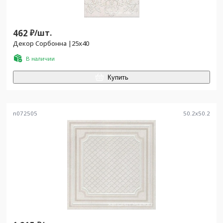
462
₽/
шт.
Декор Сорбонна |25x40
В наличии
Купить
n072505
50.2
x
50.2