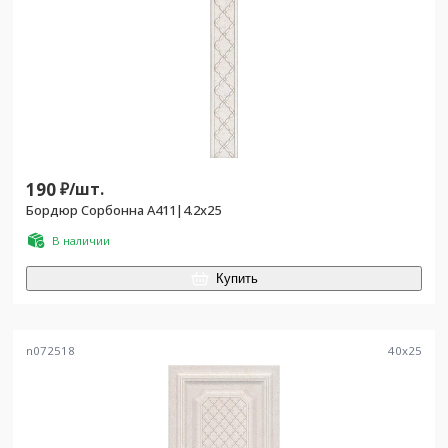
190
₽/
шт.
Бордюр Сорбонна A411|4.2x25
В наличии
Купить
n072518
40
x
25