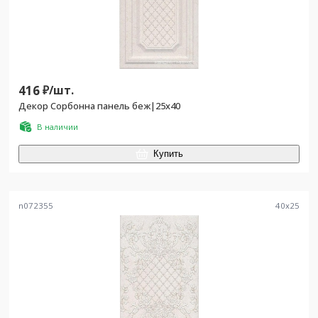
416
₽/
шт.
Декор Сорбонна панель беж|25x40
В наличии
Купить
n072355
40
x
25