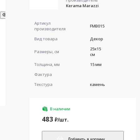
Производитель
Kerama Marazzi
Артикул
FMB015
производителя
Вид товара
Декор
25x15
Размеры, см
см
Толщина, мм
15 мм
Фактура
Текстура
камень
В наличии
483
₽/
шт.
Добавить в корзину