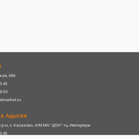
р
кая, 69А
13-45
06-50
tmarket.ru
ка Адыгея
р-н, х. Казазово, А/М М4-"ДОН" тц. Империум
13-45