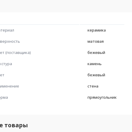
териал
керамика
верхность
матовая
ет (поставщика)
бежевый
кстура
камень
ет
бежевый
именение
стена
орма
прямоугольник
е товары