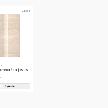
25
x
15
.
Плинтус Пантеон беж |15х25
чии
Купить