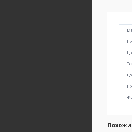
Ма
По
Цв
Те
Цв
Пр
Ф
Похожи