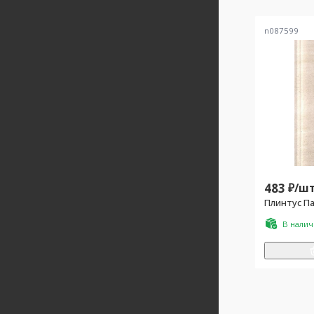
n087599
483
₽/
шт
В нали