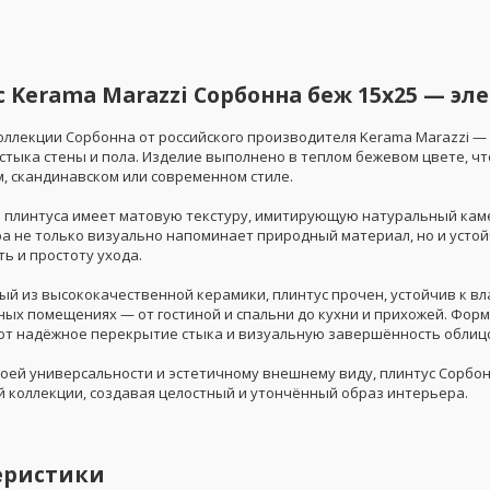
 Kerama Marazzi Сорбонна беж 15x25 — э
коллекции Сорбонна от российского производителя Kerama Marazzi —
стыка стены и пола. Изделие выполнено в теплом бежевом цвете, ч
м, скандинавском или современном стиле.
 плинтуса имеет матовую текстуру, имитирующую натуральный каме
ра не только визуально напоминает природный материал, но и устой
ь и простоту ухода.
ый из высококачественной керамики, плинтус прочен, устойчив к вл
ных помещениях — от гостиной и спальни до кухни и прихожей. Форм
т надёжное перекрытие стыка и визуальную завершённость облиц
воей универсальности и эстетичному внешнему виду, плинтус Сорбо
 коллекции, создавая целостный и утончённый образ интерьера.
еристики