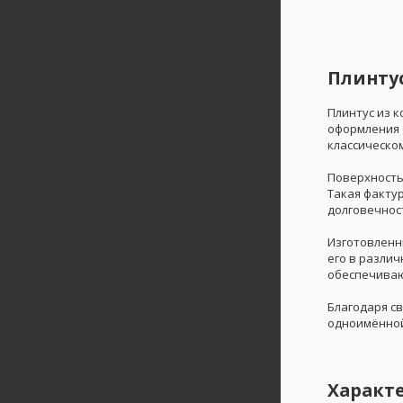
Плинтус
Плинтус из 
оформления 
классическо
Поверхность
Такая факту
долговечност
Изготовленн
его в различ
обеспечиваю
Благодаря с
одноимённой
Характ