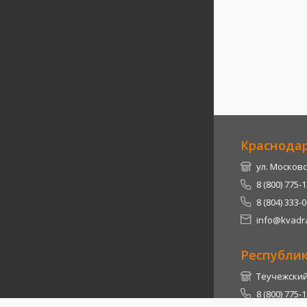
Краснода
ул. Московс
8 (800) 775-
8 (804) 333-
info@kvadra
Республи
Теучежский 
8 (800) 775-