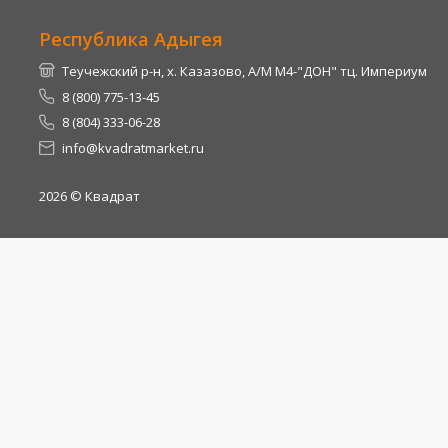
Республика Адыгея
Теучежский р-н, х. Казазово, А/М М4-"ДОН" тц. Империум
8 (800) 775-13-45
8 (804) 333-06-28
info@kvadratmarket.ru
2026
© Квадрат