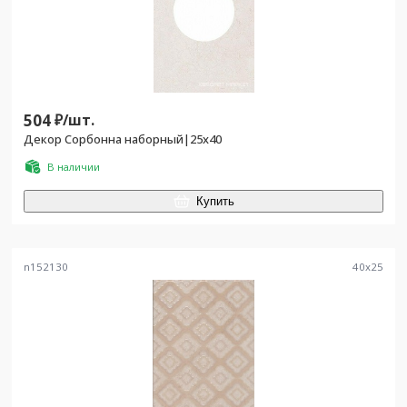
504
₽/
шт.
Декор Сорбонна наборный|25x40
В наличии
Купить
n152130
40
x
25