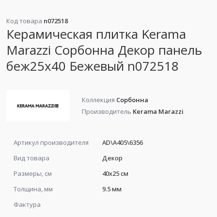
Код товара
n072518
Керамическая плитка Kerama
Marazzi Сорбонна Декор панель
беж25x40 Бежевый n072518
Коллекция
Сорбонна
Производитель
Kerama Marazzi
Артикул производителя
AD\A405\6356
Вид товара
Декор
Размеры, см
40x25 см
Толщина, мм
9.5 мм
Фактура