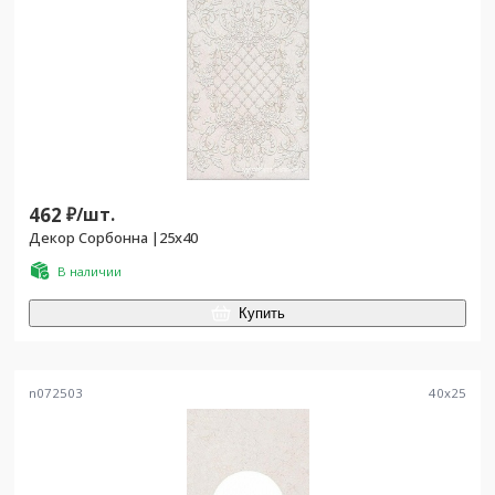
462
₽/
шт.
Декор Сорбонна |25x40
В наличии
Купить
n072503
40
x
25