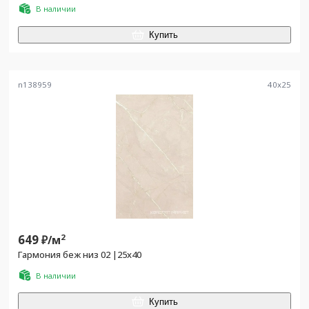
В наличии
Купить
n138959
40
x
25
649
2
₽/
м
Гармония беж низ 02 |25x40
В наличии
Купить