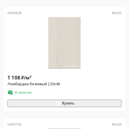
n093438
40
x
25
1 108
2
₽/
м
Ломбардиа бежевый |25x40
В наличии
Купить
n093732
40
x
25