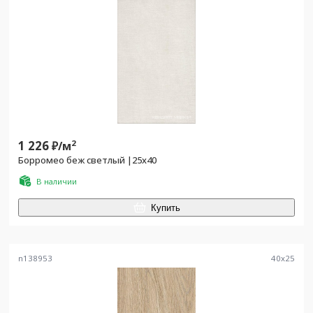
1 226
2
₽/
м
Борромео беж светлый |25x40
В наличии
Купить
n138953
40
x
25