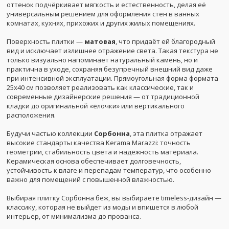
оттенок подчёркивает мягкость и естественность, делая её
универсальным решением для оформления стен в ванных
комнатах, кухнях, прихожих и других жилых помещениях.
Поверхность плитки —
матовая
, что придаёт ей благородный
вид и исключает излишнее отражение света. Такая текстура не
только визуально напоминает натуральный камень, но и
практична в уходе, сохраняя безупречный внешний вид даже
при интенсивной эксплуатации. Прямоугольная форма формата
25x40 см позволяет реализовать как классические, так и
современные дизайнерские решения — от традиционной
кладки до оригинальной «ёлочки» или вертикального
расположения.
Будучи частью коллекции
Сорбонна
, эта плитка отражает
высокие стандарты качества Kerama Marazzi: точность
геометрии, стабильность цвета и надёжность материала.
Керамическая основа обеспечивает долговечность,
устойчивость к влаге и перепадам температур, что особенно
важно для помещений с повышенной влажностью.
Выбирая плитку Сорбонна беж, вы выбираете timeless-дизайн —
классику, которая не выйдет из моды и впишется в любой
интерьер, от минимализма до прованса.