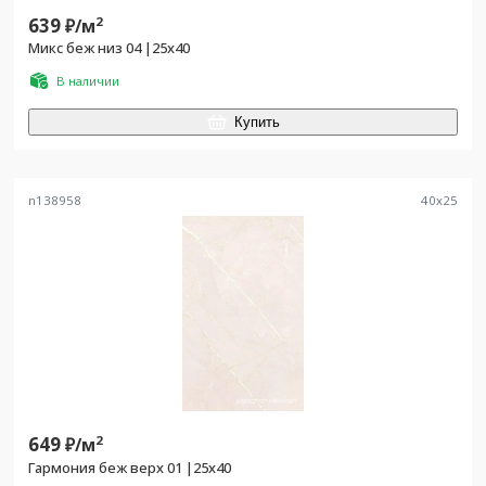
639
2
₽/
м
Микс беж низ 04 |25x40
В наличии
Купить
n138958
40
x
25
649
2
₽/
м
Гармония беж верх 01 |25x40