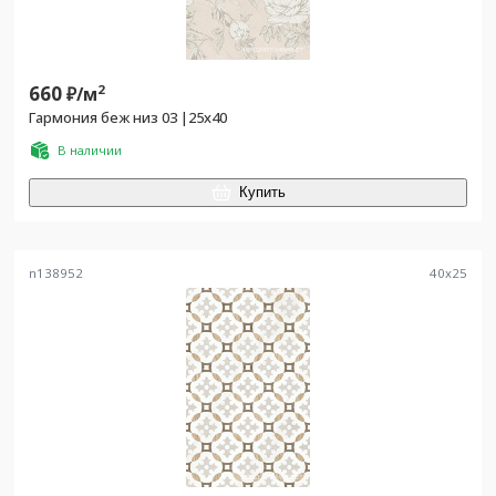
660
2
₽/
м
Гармония беж низ 03 |25x40
В наличии
Купить
n138952
40
x
25