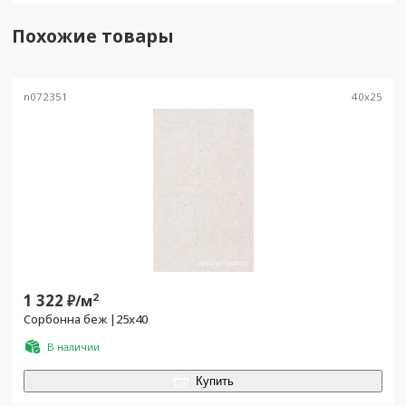
Похожие товары
n072351
40
x
25
1 322
2
₽/
м
Сорбонна беж |25x40
В наличии
Купить