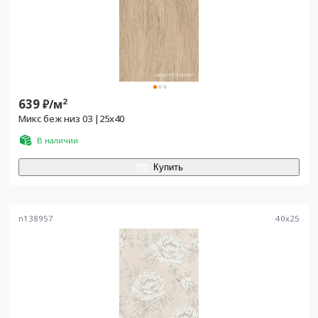
639
2
₽/
м
Микс беж низ 03 |25x40
В наличии
Купить
n138957
40
x
25