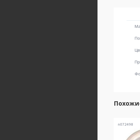
Ма
По
Цв
Пр
Ф
Похожи
n072498