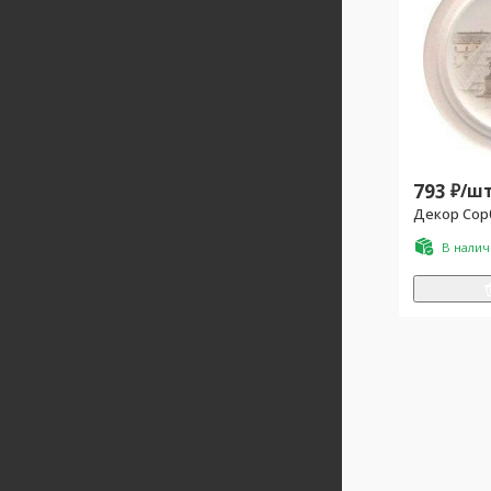
793
₽/
шт
Декор Сор
В нали