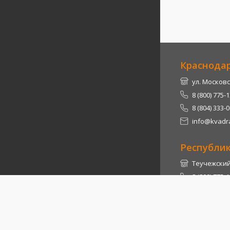
Краснода
ул. Московс
8 (800) 775-
8 (804) 333-
info@kvadra
Республи
Теучежский 
8 (800) 775-
8 (804) 333-
info@kvadra
2026
© Квадра