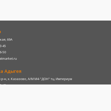
р
кая, 69А
13-45
06-50
tmarket.ru
ка Адыгея
р-н, х. Казазово, А/М М4-"ДОН" тц. Империум
13-45
06-28
tmarket.ru
т