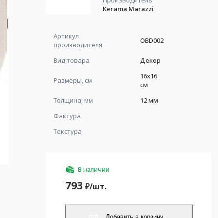
Производитель
Kerama Marazzi
Артикул
OBD002
производителя
Вид товара
Декор
16x16
Размеры, см
см
Толщина, мм
12 мм
Фактура
Текстура
В наличии
793
₽/
шт.
Добавить в корзину