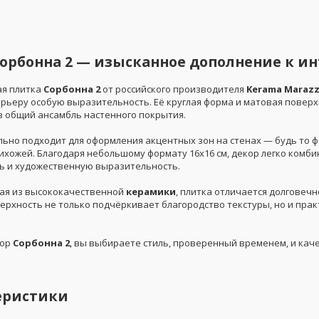
орбонна 2 — изысканное дополнение к ин
я плитка
Сорбонна 2
от российского производителя
Kerama Marazz
рьеру особую выразительность. Её круглая форма и матовая поверх
в общий ансамбль настенного покрытия.
льно подходит для оформления акцентных зон на стенах — будь то ф
ихожей. Благодаря небольшому формату 16x16 см, декор легко комби
ь и художественную выразительность.
ая из высококачественной
керамики
, плитка отличается долговеч
ерхность не только подчёркивает благородство текстуры, но и прак
кор
Сорбонна 2
, вы выбираете стиль, проверенный временем, и кач
еристики