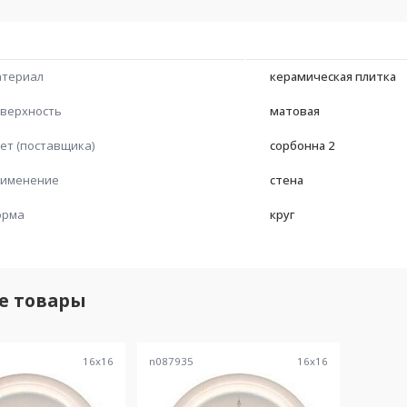
териал
керамическая плитка
верхность
матовая
ет (поставщика)
сорбонна 2
именение
стена
орма
круг
е товары
16
x
16
n087935
16
x
16