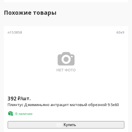
Похожие товары
n153858
60
x
9
392
₽/
шт.
Плинтус Джиминьяно антрацит матовый обрезной 9.5x60
В наличии
Купить