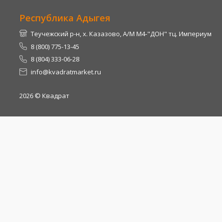
Республика Адыгея
Теучежский р-н, х. Казазово, А/М М4-"ДОН" тц. Империум
8 (800) 775-13-45
8 (804) 333-06-28
info@kvadratmarket.ru
2026
© Квадрат