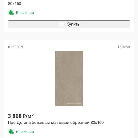
80x160
В наличии
Купить
n169019
160
x
80
3 868
2
₽/
м
Про Догана бежевый матовый обрезной 80x160
В наличии