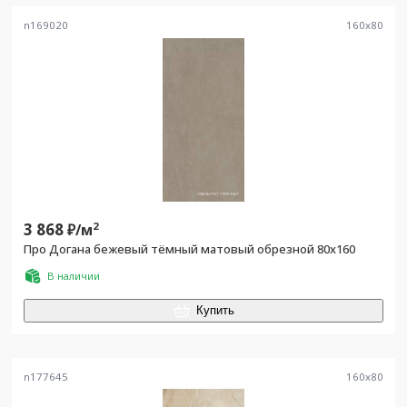
n169020
160
x
80
3 868
2
₽/
м
Про Догана бежевый тёмный матовый обрезной 80x160
В наличии
Купить
n177645
160
x
80