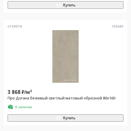
Купить
n169018
160
x
80
3 868
2
₽/
м
Про Догана бежевый светлый матовый обрезной 80x160
В наличии
Купить