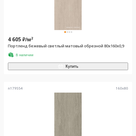
4 605
2
₽/
м
Портленд бежевый светлый матовый обрезной 80x160x0,9
В наличии
Купить
n179554
160
x
80