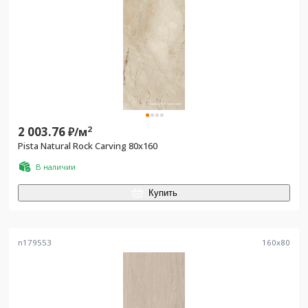
2 003.76
2
₽/
м
Pista Natural Rock Carving 80x160
В наличии
Купить
n179553
160
x
80