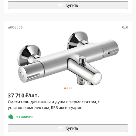
Купить
n006066
0
x
0
37 710
₽/
шт.
Смеситель для ванны и душа c термостатом, с
установ.комплектом, БЕЗ аксессуаров
В наличии
Купить