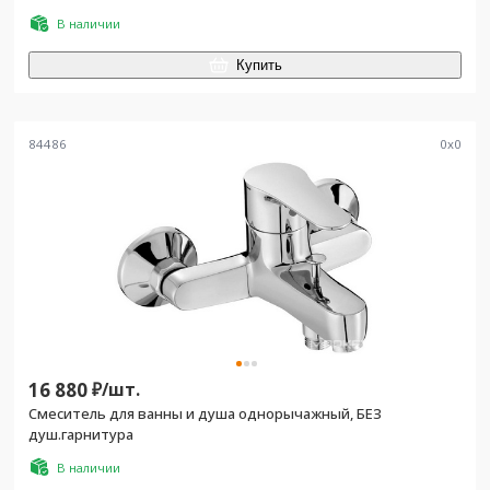
В наличии
Купить
84486
0
x
0
16 880
₽/
шт.
Смеситель для ванны и душа однорычажный, БЕЗ
душ.гарнитура
В наличии