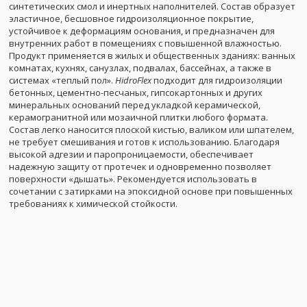
синтетических смол и инертных наполнителей. Состав образует
эластичное, бесшовное гидроизоляционное покрытие,
устойчивое к деформациям основания, и предназначен для
внутренних работ в помещениях с повышенной влажностью.
Продукт применяется в жилых и общественных зданиях: ванных
комнатах, кухнях, санузлах, подвалах, бассейнах, а также в
системах «теплый пол».
HidroFlex
подходит для гидроизоляции
бетонных, цементно-песчаных, гипсокартонных и других
минеральных оснований перед укладкой керамической,
керамогранитной или мозаичной плитки любого формата.
Состав легко наносится плоской кистью, валиком или шпателем,
не требует смешивания и готов к использованию. Благодаря
высокой адгезии и паропроницаемости, обеспечивает
надежную защиту от протечек и одновременно позволяет
поверхности «дышать». Рекомендуется использовать в
сочетании с затирками на эпоксидной основе при повышенных
требованиях к химической стойкости.