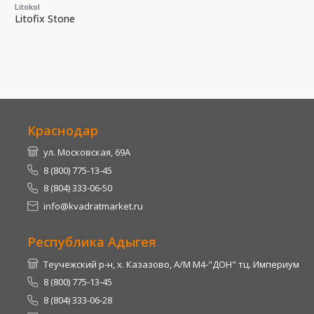
Litokol
Litofix Stone
Краснодар
ул. Московская, 69А
8 (800) 775-13-45
8 (804) 333-06-50
info@kvadratmarket.ru
Республика Адыгея
Теучежский р-н, х. Казазово, А/М М4-"ДОН" тц. Империум
8 (800) 775-13-45
8 (804) 333-06-28