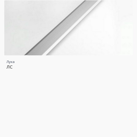
Лука
ЛС