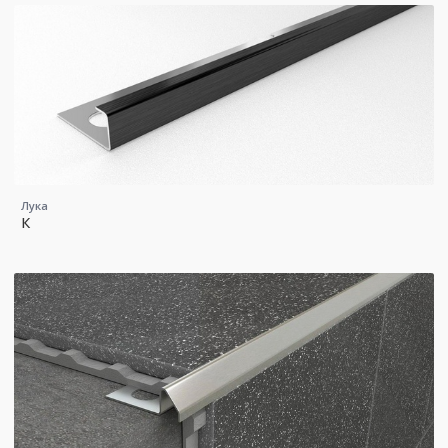
Лука
К