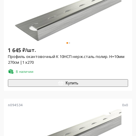
1 645
₽/
шт.
Профиль окантовочный К 10НСП нерж.сталь полир. H=10мм
270см |1 х270
В наличии
Купить
n094534
0
x
0