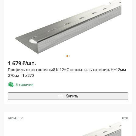
1 679
₽/
шт.
Профиль окантовочный К 12НС нерж.сталь сатинир. H=12мм
270см |1 х270
В наличии
Купить
n094532
0
x
0