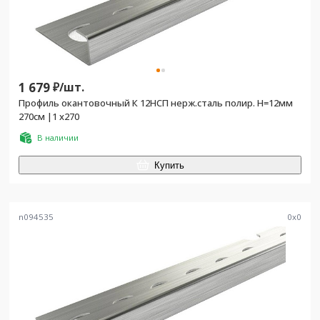
1 679
₽/
шт.
Профиль окантовочный К 12НСП нерж.сталь полир. H=12мм
270см |1 х270
В наличии
Купить
n094535
0
x
0