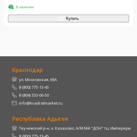
В наличии
Купить
Краснодар
ул. Московская, 69А
8 (800) 775-13-45
8 (804) 333-06-50
info@kvadratmarket.ru
Республика Адыгея
Теучежский р-н, х. Казазово, А/М М4-"ДОН" тц. Империум
8 (800) 775-13-45