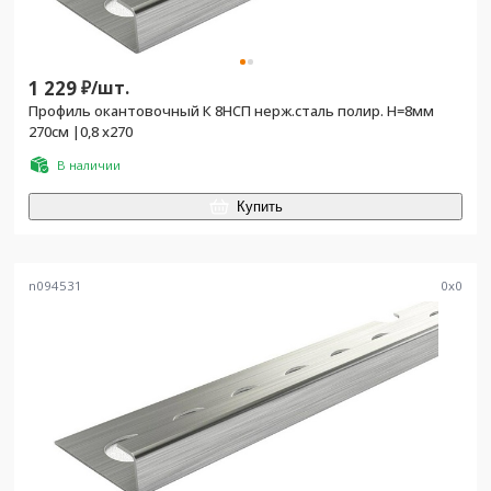
1 229
₽/
шт.
Профиль окантовочный К 8НСП нерж.сталь полир. H=8мм
270см |0,8 х270
В наличии
Купить
n094531
0
x
0