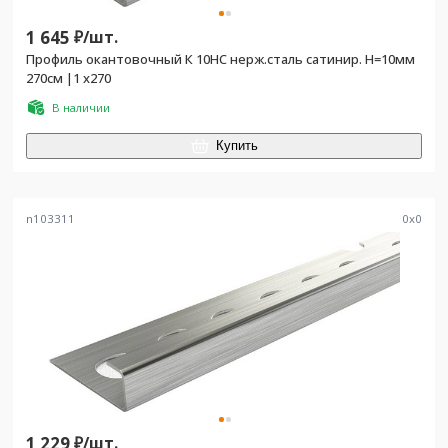
1 645
₽/
шт.
Профиль окантовочный К 10НС нерж.сталь сатинир. H=10мм
270см |1 х270
В наличии
Купить
n103311
0
x
0
1 229
₽/
шт.