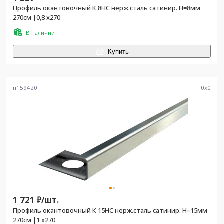
Профиль окантовочный К 8НС нерж.сталь сатинир. H=8мм
270см |0,8 х270
В наличии
Купить
n159420
0
x
0
1 721
₽/
шт.
Профиль окантовочный К 15НС нерж.сталь сатинир. H=15мм
270см |1 х270