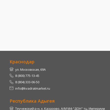
Краснодар
ул. Московская, 69А
8 (800) 775-13-45
8 (804) 333-06-50
info@kvadratmarket.ru
Республика Адыгея
Теучежский р-н, х. Казазово, А/М М4-"ДОН" тц. Империум