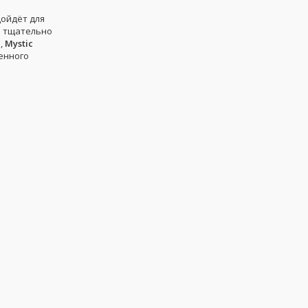
дойдёт для
я тщательно
,
Mystic
енного