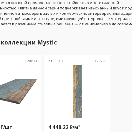
ается высокой прочностью, износостойкостью и эстетической
ьностью. Плитка данной серии подчеркивает изысканный вкус и по
ончённой атмосферы в жилых и коммерческих интерьерах. Благодар
 цветовой гамме и текстуре, имитирующей натуральные материалы
вается в различные стилевые решения — от минимализма до соврем
 коллекции
Mystic
120
x
33
n180813
120
x
20
₽/
шт.
4 448.22
2
₽/
м