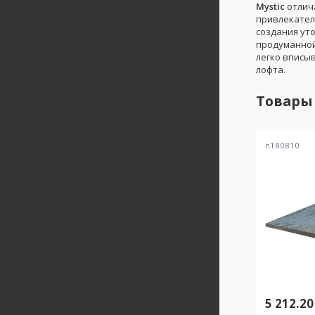
Mystic
отлич
привлекател
создания ут
продуманной
легко вписы
лофта.
Товары
n180810
5 212.20