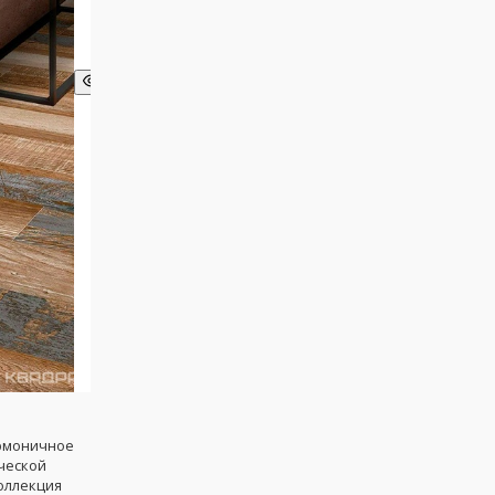
рмоничное
ческой
коллекция