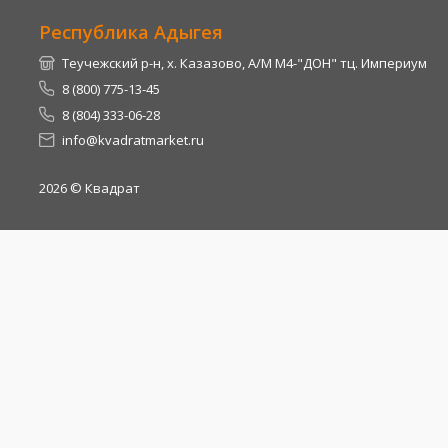
Республика Адыгея
Теучежский р-н, х. Казазово, А/М М4-"ДОН" тц. Империум
8 (800) 775-13-45
8 (804) 333-06-28
info@kvadratmarket.ru
2026
© Квадрат