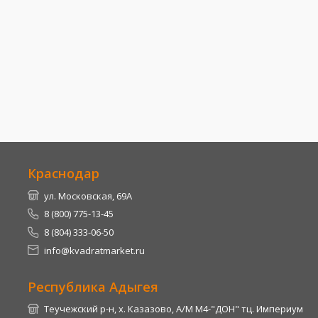
Краснодар
ул. Московская, 69А
8 (800) 775-13-45
8 (804) 333-06-50
info@kvadratmarket.ru
Республика Адыгея
Теучежский р-н, х. Казазово, А/М М4-"ДОН" тц. Империум