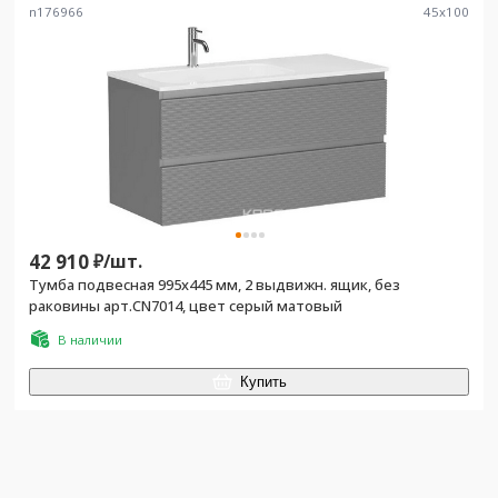
n176966
45
x
100
42 910
₽/
шт.
Тумба подвесная 995х445 мм, 2 выдвижн. ящик, без
раковины арт.CN7014, цвет серый матовый
В наличии
Купить