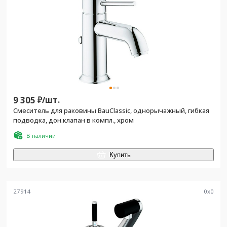
9 305
₽/
шт.
Смеситель для раковины BauClassic, однорычажный, гибкая
подводка, дон.клапан в компл., хром
В наличии
Купить
27914
0
x
0