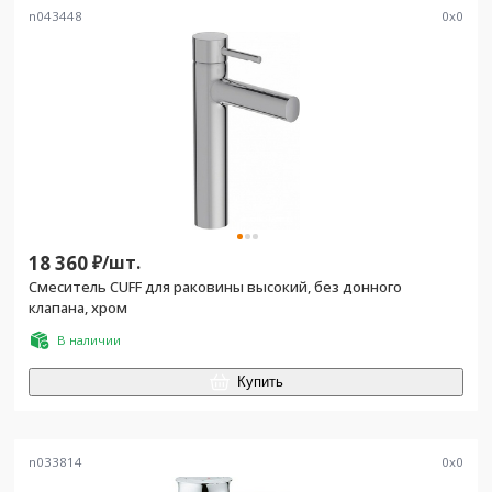
n043448
0
x
0
18 360
₽/
шт.
Смеситель CUFF для раковины высокий, без донного
клапана, хром
В наличии
Купить
n033814
0
x
0