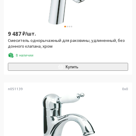
9 487
₽/
шт.
Смеситель однорычажный для раковины, удлиненный, без
донного клапана, хром
В наличии
Купить
n051139
0
x
0