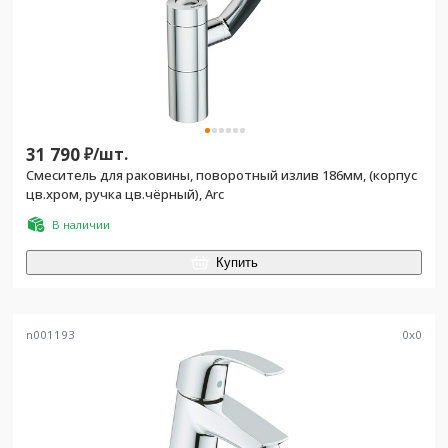
31 790
₽/
шт.
Смеситель для раковины, поворотный излив 186мм, (корпус
цв.хром, ручка цв.чёрный), Arc
В наличии
Купить
n001193
0
x
0