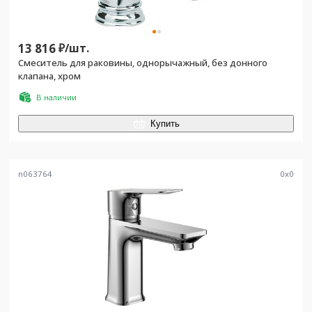
13 816
₽/
шт.
Смеситель для раковины, однорычажный, без донного
клапана, хром
В наличии
Купить
n063764
0
x
0