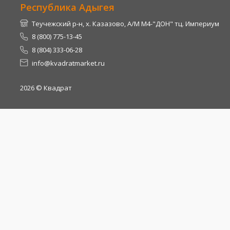
Республика Адыгея
Теучежский р-н, х. Казазово, А/М М4-"ДОН" тц. Империум
8 (800) 775-13-45
8 (804) 333-06-28
info@kvadratmarket.ru
2026
© Квадрат