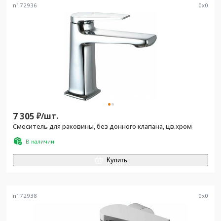
n172936
0
x
0
7 305
₽/
шт.
Смеситель для раковины, без донного клапана, цв.хром
В наличии
Купить
n172938
0
x
0