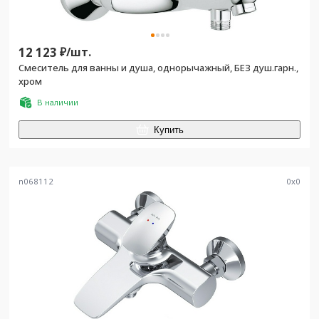
12 123
₽/
шт.
Смеситель для ванны и душа, однорычажный, БЕЗ душ.гарн.,
хром
В наличии
Купить
n068112
0
x
0