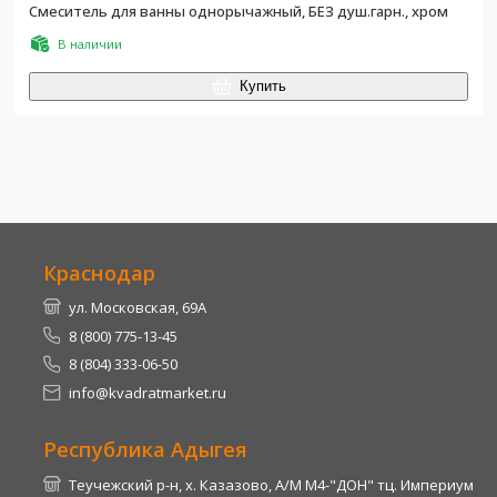
Смеситель для ванны однорычажный, БЕЗ душ.гарн., хром
В наличии
Купить
Краснодар
ул. Московская, 69А
8 (800) 775-13-45
8 (804) 333-06-50
info@kvadratmarket.ru
Республика Адыгея
Теучежский р-н, х. Казазово, А/М М4-"ДОН" тц. Империум