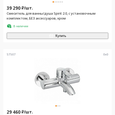
39 290
₽/
шт.
Смеситель для ванны/душа Spirit 2.0, с установочным
комплектом, БЕЗ аксессуаров, хром
В наличии
Купить
57507
0
x
0
29 460
₽/
шт.