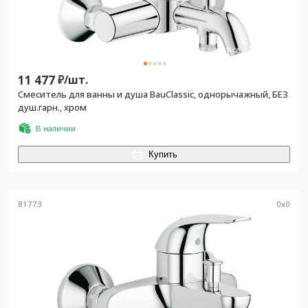
11 477
₽/
шт.
Смеситель для ванны и душа BauClassic, однорычажный, БЕЗ
душ.гарн., хром
В наличии
Купить
81773
0
x
0