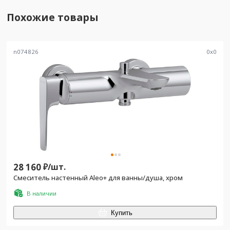
Похожие товары
n074826
0
x
0
28 160
₽/
шт.
Смеситель настенный Aleo+ для ванны/душа, хром
В наличии
Купить