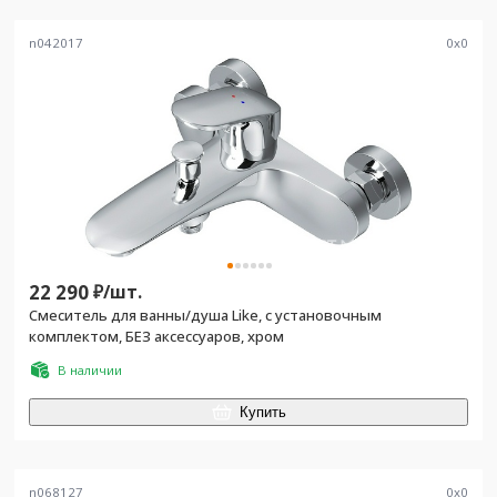
n042017
0
x
0
22 290
₽/
шт.
Смеситель для ванны/душа Like, с установочным
комплектом, БЕЗ аксессуаров, хром
В наличии
Купить
n068127
0
x
0