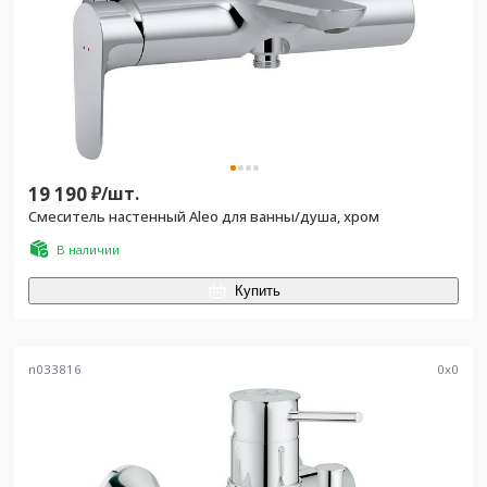
19 190
₽/
шт.
Смеситель настенный Aleo для ванны/душа, хром
В наличии
Купить
n033816
0
x
0